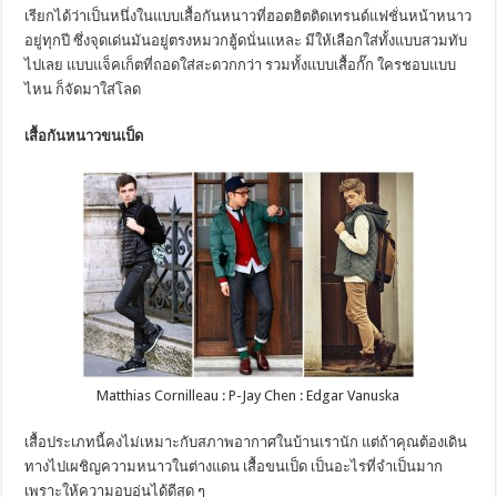
เรียกได้ว่าเป็นหนึ่งในแบบเสื้อกันหนาวที่ฮอตฮิตติดเทรนด์แฟชั่นหน้าหนาว
อยู่ทุกปี ซึ่งจุดเด่นมันอยู่ตรงหมวกฮู้ดนั่นแหละ มีให้เลือกใส่ทั้งแบบสวมทับ
ไปเลย แบบแจ็คเก็ตที่ถอดใส่สะดวกกว่า รวมทั้งแบบเสื้อกั๊ก ใครชอบแบบ
ไหน ก็จัดมาใส่โลด
เสื้อกันหนาวขนเป็ด
Matthias Cornilleau : P-Jay Chen : Edgar Vanuska
เสื้อประเภทนี้คงไม่เหมาะกับสภาพอากาศในบ้านเรานัก แต่ถ้าคุณต้องเดิน
ทางไปเผชิญความหนาวในต่างแดน เสื้อขนเป็ด เป็นอะไรที่จำเป็นมาก
เพราะให้ความอบอุ่นได้ดีสุด ๆ