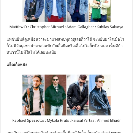
Mattthw D : Christopher Michael : Adam Gallagher : Kubilay Sakarya
แฟชั่นยีนส์ดูเหมือนว่าจะมาแรงแทบทุกฤดูเลยก็ว่าได้ จะหยิบมาใส่เมื่อไร
ก็ไม่มีวันดูเชย นำมาสวมทับกับเสื้อยืดหรือเสื้อโปโลก็เท่ไปหมด เห็นทีถ้า
หนาวนี้ไม่มีใส่ไม่ได้เลยนะเนี่ย
แจ็คเก็ตหนัง
Raphael Spezzotto : Mykola Hruts : Faissal Yartaa : Ahmed Elhadî
อย่าคิดว่าจะมีแต่ชาวไบค์เกอร์เท่านั้นที่จะใส่แจ็คเก็ตหนังแล้วเท่ เพราะ