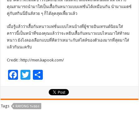
คุณสามารถนำมาใส่เป็นเสื้อกันหนาวแบบแฟชั่นได้เหมือนกัน นำมาแมตช์
คู่กับสกินนี่ยีนส์สวย ๆ ก็ได้ลุคสุดเฟี้ยวแล้ว
เมื่อรู้แล้วว่าเสื้อกันหนาวแฟชั่นแบบไหนบ้างที่ผู้ชายอินเทรนด์นิยมใส่
คราวนี้เป็นหน้าที่ของคุณแล้วว่าจะหยิบเสื้อกันหนาวแบบไหนมาใส่ท้าลม
หนาว ยังไงลองเลือกแบบที่คิดว่าเหมาะกับสไตล์ของตัวเองมากที่สุดมาใส่
แล้วกันนะครับ
Credit : http://men.kapook.com/
F
T
S
ac
wi
h
e
tt
ar
b
er
e
Tags
RAYONG ระยอง
o
o
k