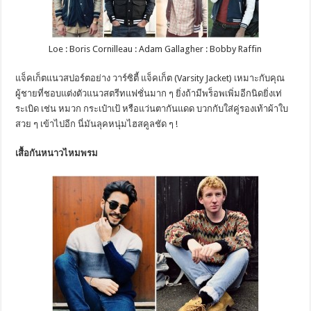
Loe : Boris Cornilleau : Adam Gallagher : Bobby Raffin
แจ็คเก็ตแนวสปอร์ตอย่าง วาร์ซิตี้ แจ็คเก็ต (Varsity Jacket) เหมาะกับคุณ
ผู้ชายที่ชอบแต่งตัวแนวสตรีทแฟชั่นมาก ๆ ยิ่งถ้ามีพร็อพเพิ่มอีกนิดยิ่งเท่
ระเบิด เช่น หมวก กระเป๋าเป้ หรือแว่นตากันแดด บวกกับใส่คู่รองเท้าผ้าใบ
สวย ๆ เข้าไปอีก นี่มันลุคหนุ่มไฮสคูลชัด ๆ !
เสื้อกันหนาวไหมพรม