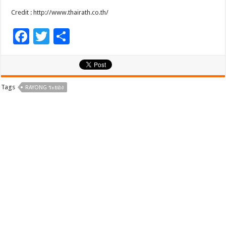
Credit : http://www.thairath.co.th/
F
T
S
ac
wi
h
e
tt
ar
b
er
e
Tags
RAYONG ระยอง
o
o
k