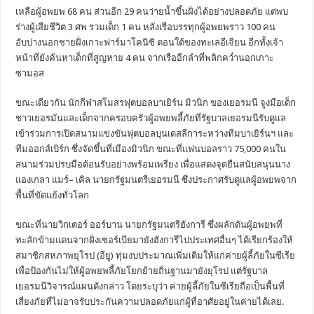
เหลือผู้อพยพ 68 คน ส่วนอีก 29 คนว่ายน้ำขึ้นฝั่งได้อย่างปลอดภัย แต่พบ
ร่างผู้เสียชีวิต 3 ศพ รวมเด็ก 1 คน หลังเรือบรรทุกผู้อพยพราว 100 คน
อับปางนอกชายฝั่งเกาะฟาร์มาโคนิซิ ตอนใต้ของทะเลอีเจียน อีกทั้งเจ้า
หน้าที่ยังค้นหาเด็กที่สูญหาย 4 คน จากเรืออีกลำที่พลิกคว่ำนอกเกาะ
ซามอส
ขณะเดียวกัน นักกีฬาสโมสรฟุตบอลบาเยิร์น มิวนิก ของเยอรมนี จูงมือเด็ก
ชาวเยอรมันและเด็กจากครอบครัวผู้อพยพลี้ภัยที่รัฐบาลเยอรมนีรับดูแล
เข้าร่วมการเปิดสนามแข่งขันฟุตบอลบุนเดสลีการะหว่างทีมบาเยิร์นฯ และ
ทีมออกส์เบิร์ก ซึ่งจัดขึ้นที่เมืองมิวนิก ขณะที่แฟนบอลราว 75,000 คนใน
สนามร่วมปรบมือต้อนรับอย่างพร้อมเพรียง เพื่อแสดงจุดยืนสนับสนุนนาง
แองเกลา แมร์– เคิล นายกรัฐมนตรีเยอรมนี ซึ่งประกาศรับดูแลผู้อพยพจาก
พื้นที่ขัดแย้งทั่วโลก
ขณะที่นายวิกเตอร์ ออร์บาน นายกรัฐมนตรีฮังการี ซึ่งผลักดันผู้อพยพที่
ทะลักข้ามแดนจากฝั่งเซอร์เบียมายังฮังการีไปประเทศอื่นๆ ได้เรียกร้องให้
สมาชิกสหภาพยุโรป (อียู) ทุ่มงบประมาณเพิ่มเติมให้แก่ค่ายผู้ลี้ภัยในซีเรีย
เพื่อป้องกันไม่ให้ผู้อพยพลี้ภัยโยกย้ายถิ่นฐานมายังยุโรป แต่รัฐบาล
เยอรมนีวิจารณ์แผนดังกล่าว โดยระบุว่า ค่ายผู้ลี้ภัยในซีเรียถือเป็นพื้นที่
เสี่ยงภัยที่ไม่อาจรับประกันความปลอดภัยแก่ผู้ที่อาศัยอยู่ในค่ายได้เลย.