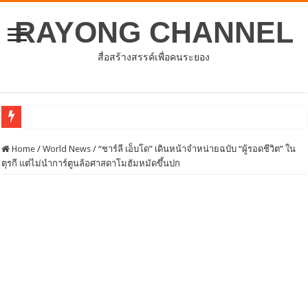
RAYONG CHANNEL
สื่อสร้างสรรค์เพื่อคนระยอง
การประชาคมหมู่บ้านตำบลชำฆ้อ
Home
/
World News
/
“ชาร์ลี เอ็บโด” เดินหน้าจำหน่ายฉบับ “ผู้รอดชีวิต” ใน
ตุรกี แต่ไม่นำการ์ตูนล้อศาสดาโมฮัมหมัดขึ้นปก
ประชุมสภาองค์การบริหารส่วนจังหวัดระยอง ครั้งแรก
อบจ.ระยองต้อนรับคณะจากตัวแทนศูนย์ธุรกิจจีน – อาเซียน (CABC)
โครงการพัฒนาศักยภาพบุคลากรด้านการให้บริการสร้างเสริมภูมิคุ้มกันโรค
ประชุมคณะกรรมการดำเนินโครงการเพิ่มศักยภาพและขีดความสามารถในการแข