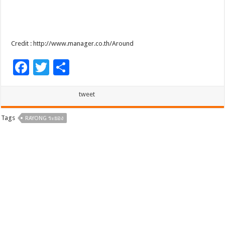
Credit : http://www.manager.co.th/Around
F
T
S
ac
wi
h
e
tt
ar
tweet
b
er
e
Tags
RAYONG ระยอง
o
o
k