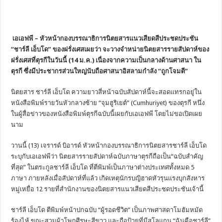
เอเอฟพี – หัวหน้ากองบรรณาธิการนิตยสารแนวเสียดสีประชดประชัน
“ชาร์ลี เอ็บโด” ของฝรั่งเศสเผยว่า จะวางจำหน่ายนิตยสารรายสัปดาห์ของ
ฝรั่งเศสที่ตุรกีในวันนี้ (14 ม.ค.) เนื่องจากความเป็นกลางด้านศาสนา ใน
ตุรกี ซึ่งมีประชากรส่วนใหญ่นับถือศาสนาอิสลามกำลัง “ถูกโจมตี”
นิตยสาร ชาร์ลี เอ็บโด ความยาวสี่หน้าฉบับสัปดาห์นี้จะสอดแทรกอยู่ใน
หนังสือพิมพ์รายวันหัวกลางซ้าย “จุมฮูริเยต์” (Cumhuriyet) ของตุรกี หนึ่ง
ในผู้สื่อข่าวของหนังสือพิมพ์ตุรกีฉบับนี้เผยกับเอเอฟพี โดยไม่ขอเปิดเผย
นาม
วานนี้ (13) เจรารด์ บิอารด์ หัวหน้ากองบรรณาธิการนิตยสารชาร์ลี เอ็บโด
ระบุกับเอเอฟพีว่า นิตยสารรายสัปดาห์ฉบับภาษาตุรกีถือเป็น“ฉบับสำคัญ
ที่สุด” ในตระกูลชาร์ลี เอ็บโด ที่ตีพิมพ์เป็นภาษาต่างประเทศทั้งหมด 5
ภาษา ภายหลังเมื่อสัปดาห์ที่แล้ว เกิดเหตุนักรบญิฮาดหัวรุนแรงบุกสังหาร
หมู่เหยื่อ 12 รายที่สำนักงานของนิตยสารแนวเสียดสีประชดประชันเจ้านี้
ชาร์ลี เอ็บโด ตีพิมพ์หน้าปกฉบับ “ผู้รอดชีวิต” เป็นภาพศาสดาโมฮัมหมัด
ร้องไห้ ขณะสวมผ้าโพกศีรษะสีขาว และถือป้ายที่มีสโลแกน “ฉันคือชาร์ลี”