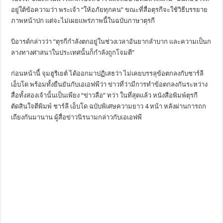
อยู่ใต้ข้อความว่า พระเจ้า “ให้อภัยทุกคน” ขณะที่สื่อตุรกีจะใช้วิธีบรรยาย
ภาพหน้าปก แต่จะไม่เผยแพร่ภาพนี้ในฉบับภาษาตุรกี
บิอารด์กล่าวว่า “ตุรกีกำลังตกอยู่ในช่วงเวลาอันยากลำบาก และความเป็นก
ลางทางศาสนาในประเทศนั้นก็กำลังถูกโจมตี”
ก่อนหน้านี้ จุมฮูริเยต์ ได้ออกมาปฏิเสธว่า ไม่เคยบรรลุข้อตกลงกับชาร์ลี
เอ็บโด พร้อมทั้งยืนยันกับเอเอฟพีว่า ข่าวที่ว่ามีการทำข้อตกลงกันระหว่าง
สื่อทั้งสองเจ้านั้นเป็นเพียง “ข่าวลือ” ทว่า ในที่สุดแล้ว หนังสือพิมพ์ตุรกี
ตัดสินใจตีพิมพ์ ชาร์ลี เอ็บโด ฉบับพิเศษความยาว 4 หน้า หลังผ่านการถก
เถียงกันมานาน ผู้สื่อข่าวนิรนามกล่าวกับเอเอฟพี