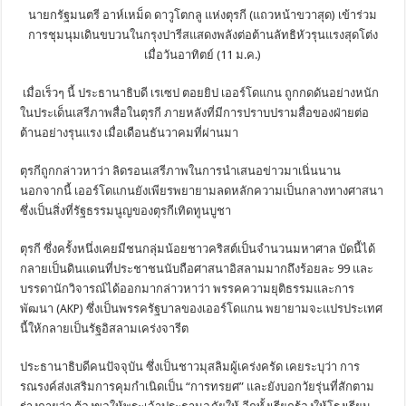
นายกรัฐมนตรี อาห์เหม็ด ดาวูโตกลู แห่งตุรกี (แถวหน้าขวาสุด) เข้าร่วม
การชุมนุมเดินขบวนในกรุงปารีสแสดงพลังต่อต้านลัทธิหัวรุนแรงสุดโต่ง
เมื่อวันอาทิตย์ (11 ม.ค.)
เมื่อเร็วๆ นี้ ประธานาธิบดี เรเซป ตอยยิป เออร์โดแกน ถูกกดดันอย่างหนัก
ในประเด็นเสรีภาพสื่อในตุรกี ภายหลังที่มีการปราบปรามสื่อของฝ่ายต่อ
ต้านอย่างรุนแรง เมื่อเดือนธันวาคมที่ผ่านมา
ตุรกีถูกกล่าวหาว่า ลิดรอนเสรีภาพในการนำเสนอข่าวมาเนิ่นนาน
นอกจากนี้ เออร์โดแกนยังเพียรพยายามลดหลักความเป็นกลางทางศาสนา
ซึ่งเป็นสิ่งที่รัฐธรรมนูญของตุรกีเทิดทูนบูชา
ตุรกี ซึ่งครั้งหนึ่งเคยมีชนกลุ่มน้อยชาวคริสต์เป็นจำนวนมหาศาล บัดนี้ได้
กลายเป็นดินแดนที่ประชาชนนับถือศาสนาอิสลามมากถึงร้อยละ 99 และ
บรรดานักวิจารณ์ได้ออกมากล่าวหาว่า พรรคความยุติธรรมและการ
พัฒนา (AKP) ซึ่งเป็นพรรครัฐบาลของเออร์โดแกน พยายามจะแปรประเทศ
นี้ให้กลายเป็นรัฐอิสลามเคร่งจารีต
ประธานาธิบดีคนปัจจุบัน ซึ่งเป็นชาวมุสลิมผู้เคร่งครัด เคยระบุว่า การ
รณรงค์ส่งเสริมการคุมกำเนิดเป็น “การทรยศ” และยังบอกวัยรุ่นที่สักตาม