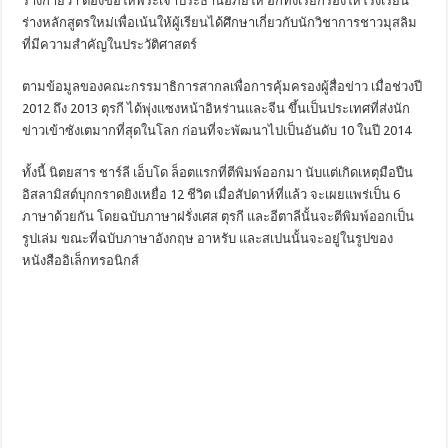
ร่างกายว่า ต้องขอให้พระเจ้าประธานอภัยให้ อีกทั้งเรียกร้องให้โรงเรียน
ร่างหลักสูตรใหม่เพื่อเน้นให้ผู้เรียนได้ศึกษาเกี่ยวกับนักวิชาการชาวมุสลิม
ที่มีความสำคัญในประวัติศาสตร์
ตามข้อมูลของคณะกรรมาธิการสากลเพื่อการคุ้มครองผู้สื่อข่าว เมื่อช่วงปี
2012 ถึง 2013 ตุรกี ได้พุ่งแซงหน้าอิหร่านและจีน ขึ้นเป็นประเทศที่ส่งนัก
ข่าวเข้าซังเตมากที่สุดในโลก ก่อนที่จะพัฒนาไปเป็นอันดับ 10 ในปี 2014
ทั้งนี้ นิตยสาร ชาร์ลี เอ็บโด ล็อตแรกที่ตีพิมพ์ออกมา นับแต่เกิดเหตุมือปืน
อิสลามิสต์บุกกราดยิงเหยื่อ 12 ชีวิต เมื่อสัปดาห์ที่แล้ว จะเผยแพร่เป็น 6
ภาษาด้วยกัน โดยฉบับภาษาฝรั่งเศส ตุรกี และอีตาลีนั้นจะตีพิมพ์ออกเป็น
รูปเล่ม ขณะที่ฉบับภาษาอังกฤษ อาหรับ และสเปนนั้นจะอยู่ในรูปของ
หนังสืออิเล็กทรอนิกส์