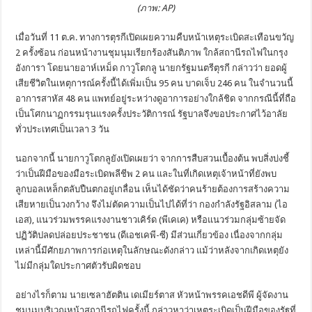
(ภาพ: AP)
เมื่อวันที่ 11 ต.ค. ทางการตุรกีเปิดเผยความคืบหน้าเหตุระเบิดสะเทือนขวัญ
2 ครั้งซ้อน ก่อนหน้างานชุมนุมเรียกร้องสันติภาพ ใกล้สถานีรถไฟในกรุง
อังการา โดยนายอาห์เหม็ด กาวูโตกลู นายกรัฐมนตรีตุรกี กล่าวว่า ยอดผู้
เสียชีวิตในเหตุการณ์ครั้งนี้ได้เพิ่มเป็น 95 คน บาดเจ็บ 246 คน ในจำนวนนี้
อาการสาหัส 48 คน แพทย์อยู่ระหว่างดูอาการอย่างใกล้ชิด จากกรณีนี้ที่ถือ
เป็นโศกนาฏกรรมรุนแรงครั้งประวัติการณ์ รัฐบาลจึงขอประกาศไว้อาลัย
ทั่วประเทศเป็นเวลา 3 วัน
นอกจากนี้ นายกาวูโตกลูยังเปิดเผยว่า จากการสืบสวนเบื้องต้น พบสิ่งบ่งชี้
ว่าเป็นฝีมือของมือระเบิดพลีชีพ 2 คน และในที่เกิดเหตุเจ้าหน้าที่ยังพบ
ลูกบอลเหล็กตลับปืนตกอยู่เกลื่อน เห็นได้ชัดว่าคนร้ายต้องการสร้างความ
เสียหายเป็นวงกว้าง จึงไม่ตัดความเป็นไปได้ที่ว่า กองกำลังรัฐอิสลาม (ไอ
เอส), แนวร่วมพรรคแรงงานชาวเคิร์ด (พีเคเค) หรือแนวร่วมกลุ่มซ้ายจัด
ปฏิวัติปลดปล่อยประชาชน (ดีเอชเคพี-ซี) มีส่วนเกี่ยวข้อง เนื่องจากกลุ่ม
เหล่านี้มีศักยภาพการก่อเหตุในลักษณะดังกล่าว แม้ว่าหลังจากเกิดเหตุยัง
ไม่มีกลุ่มใดประกาศตัวรับผิดชอบ
อย่างไรก็ตาม นายเซลาฮัตติน เดเมียร์ตาส หัวหน้าพรรคเอชดีพี ผู้จัดงาน
ชุมนุมบริเวณหน้าสถานีรถไฟครั้งนี้ กล่าวหาว่าเหตุระเบิดเป็นฝีมือของรัฐที่