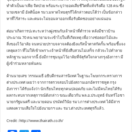
ทำตัวเป็นมาเฟีย จิตป่วย พร้อมระบุว่ายอดเสียชีวิตที่แท้จริงคือ 128 คน ซึ่ง
นายเซลามี อัลติน็อค รมว.มหาดไทยตุรกีได้กล่าวตอบโต้ว่า เป็นข้อกล่าว
หาที่ไร้สาระ และตนจะไม่ยอมลาออกเพื่อรับผิดชอบอย่างแน่นอน
ต่อมาเกิดการปะทะระหว่างฝูงชนกับเจ้าหน้าที่ตำรวจ หลังมีชาวบ้าน
ประมาณ 70 คน พยายามจะเข้าไปในที่เกิดเหตุ เพื่อวางช่อดอกไม้และ
สิ่งของไว้อาลัย จนหน่วยปราบจลาจลต้องยิงแก๊สน้ำตาสกัดกั้น พร้อมชี้แจง
เหตุผลว่า ที่ไม่ให้เข้าเพราะเจ้าหน้าที่ยังสืบสวนไม่เสร็จ กลัวจะไปทำลาย
หลักฐาน นอกจากนี้ ยังมีการชุมนุมไว้อาลัยที่จัตุรัสใจกลางกรุงอังการา มี
ผู้เข้าร่วมหลายพันคน
ด้านนายเสข วรรณเมธี อธิบดีกรมสารนิเทศ ในฐานะโฆษกกระทรวงการ
ต่างประเทศ เผยว่า จากการตรวจสอบไปยังสถานเอกอัครราชทูต กรุง
อังการา ได้รับแจ้งว่า นักเรียนไทยทุกคนปลอดภัย และไม่มีคนไทยได้รับ
ผลกระทบจากเหตุการณ์ดังกล่าว ขณะเดียวกัน พล.อ.ประยุทธ์ จันทร์โอชา
นายกรัฐมนตรี และนายดอน ปรมัตถ์วินัย รมว.การต่างประเทศ ได้มีสาร
แสดงความเสียใจไปยังนายกฯ และ รมว.ต่างประเทศตุรกีแล้ว.
Credit : http://www.thairath.co.th/