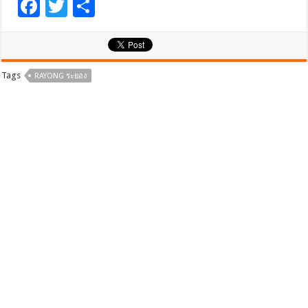
F
T
S
ac
wi
h
e
tt
ar
b
er
e
Tags
RAYONG ระยอง
o
o
k