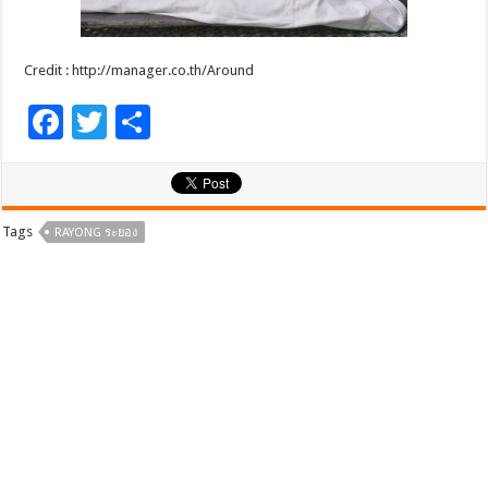
Credit : http://manager.co.th/Around
F
T
S
ac
wi
h
e
tt
ar
b
er
e
Tags
RAYONG ระยอง
o
o
k