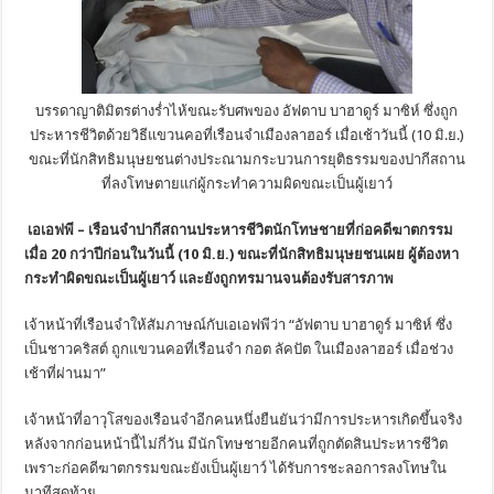
บรรดาญาติมิตรต่างร่ำไห้ขณะรับศพของ อัฟตาบ บาฮาดูร์ มาซิห์ ซึ่งถูก
ประหารชีวิตด้วยวิธีแขวนคอที่เรือนจำเมืองลาฮอร์ เมื่อเช้าวันนี้ (10 มิ.ย.)
ขณะที่นักสิทธิมนุษยชนต่างประณามกระบวนการยุติธรรมของปากีสถาน
ที่ลงโทษตายแก่ผู้กระทำความผิดขณะเป็นผู้เยาว์
เอเอฟพี – เรือนจำปากีสถานประหารชีวิตนักโทษชายที่ก่อคดีฆาตกรรม
เมื่อ 20 กว่าปีก่อนในวันนี้ (10 มิ.ย.) ขณะที่นักสิทธิมนุษยชนเผย ผู้ต้องหา
กระทำผิดขณะเป็นผู้เยาว์ และยังถูกทรมานจนต้องรับสารภาพ
เจ้าหน้าที่เรือนจำให้สัมภาษณ์กับเอเอฟพีว่า “อัฟตาบ บาฮาดูร์ มาซิห์ ซึ่ง
เป็นชาวคริสต์ ถูกแขวนคอที่เรือนจำ กอต ลัคปัต ในเมืองลาฮอร์ เมื่อช่วง
เช้าที่ผ่านมา”
เจ้าหน้าที่อาวุโสของเรือนจำอีกคนหนึ่งยืนยันว่ามีการประหารเกิดขึ้นจริง
หลังจากก่อนหน้านี้ไม่กี่วัน มีนักโทษชายอีกคนที่ถูกตัดสินประหารชีวิต
เพราะก่อคดีฆาตกรรมขณะยังเป็นผู้เยาว์ ได้รับการชะลอการลงโทษใน
นาทีสุดท้าย