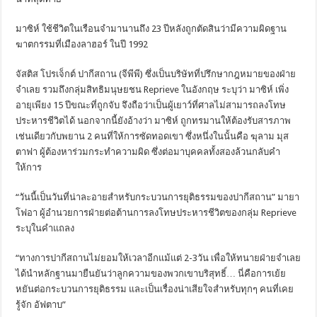
มาซิห์ ใช้ชีวิตในเรือนจำมานานถึง 23 ปีหลังถูกตัดสินว่ามีความผิดฐาน
ฆาตกรรมที่เมืองลาฮอร์ ในปี 1992
จัสติส โปรเจ็กต์ ปากีสถาน (จีพีพี) ซึ่งเป็นบริษัทที่ปรึกษากฎหมายของฝ่าย
จำเลย รวมถึงกลุ่มสิทธิมนุษยชน Reprieve ในอังกฤษ ระบุว่า มาซิห์ เพิ่ง
อายุเพียง 15 ปีขณะที่ถูกจับ จึงถือว่าเป็นผู้เยาว์ที่ศาลไม่สามารถลงโทษ
ประหารชีวิตได้ นอกจากนี้ยังอ้างว่า มาซิห์ ถูกทรมานให้ต้องรับสารภาพ
เช่นเดียวกับพยาน 2 คนที่ให้การซัดทอดเขา ซึ่งหนึ่งในนั้นคือ ฆุลาม มุส
ตาฟา ผู้ต้องหาร่วมกระทำความผิด ซึ่งต่อมาบุคคลทั้งสองล้วนกลับคำ
ให้การ
“วันนี้เป็นวันที่น่าละอายสำหรับกระบวนการยุติธรรมของปากีสถาน” มายา
โฟอา ผู้อำนวยการฝ่ายต่อต้านการลงโทษประหารชีวิตของกลุ่ม Reprieve
ระบุในคำแถลง
“ทางการปากีสถานไม่ยอมให้เวลาอีกแม้แต่ 2-3วัน เพื่อให้ทนายฝ่ายจำเลย
ได้นำหลักฐานมายืนยันว่าลูกความของพวกเขาบริสุทธิ์… นี่คือการเย้ย
หยันต่อกระบวนการยุติธรรม และเป็นเรื่องน่าเสียใจสำหรับทุกๆ คนที่เคย
รู้จัก อัฟตาบ”