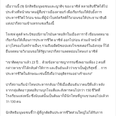
เมื่อวานนี้ (9) นักสิทธิมนุษยชนและญาติๆ ของ มาซิห์ หลายสิบชีวิตได้ไป
ประท้วงที่หน้าสมาคมผู้สื่อข่าวเมืองลาฮอร์ เพื่อเรียกร้องให้ยับยั้งการ
ประหารชีวิตไว้ก่อน ขณะที่ผู้นำโบสถ์คริสต์ก็วิงวอนขอให้ประธานาธิบดี
แห่งปากีสถานเข้าแทรกแซงเรื่องนี้
โจเซฟ คูตส์ พระบิชอปนิกายโรมันคาทอลิกในเมืองการาจี เขียนจดหมาย
เรียกร้องให้เลื่อนการประหารชีวิต มาซิห์ ออกไปก่อน ส่วนเจ้าหน้าที่
อาวุโสของโบสถ์รายอื่นๆ รวมถึงอดีตบิชอปแห่งโรเชสเตอร์ในอังกฤษ ก็ได้
ยื่นจดหมายวิงวอนขอให้รัฐบาลปากีสถานลดหย่อนโทษแก่ มาซิห์
“เขาติดคุกมาแล้ว 23 ปี… ด้วยข้อหาอาชญากรรมซึ่งพยานเพียง 2 คนที่
กล่าวหาเขาก็ได้กลับคำให้การ และยืนยันแล้วว่าเขาเป็นผู้บริสุทธิ์… การ
ประหารชีวิตในลักษณะเช่นนี้จึงถือว่าอยุติธรรมอย่างร้ายแรง”
ปากีสถานเริ่มนำโทษประหารกลับมาใช้เมื่อเดือนธันวาคมปีที่แล้ว หลัง
จากกลุ่มติดอาวุธตอลิบานบุกโจมตีและสังหารคนไปกว่า 150 ชีวิตที่
โรงเรียนแห่งหนึ่ง ซึ่งนับแต่นั้นเป็นต้นมาก็มีนักโทษที่ถูกแขวนคอไปแล้วก
ว่า 130 คน
นักสิทธิมนุษยชนชี้ว่า ผู้ที่ถูกตัดสินประหารชีวิตส่วนใหญ่ไม่ได้รับการ