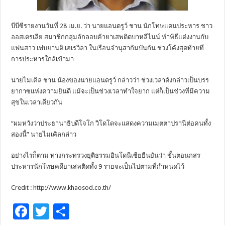
บีบีซีรายงานวันที่ 28 เม.ย. ว่า นายแอนดรูว์ ชาน นักโทษแดนประหาร ชาว
ออสเตรเลีย สมาชิกกลุ่มลักลอบค้ายาเสพติดบาหลีไนน์ ทำพิธีแต่งงานกับ
แฟนสาว เฟบยานติ เฮเรวิลา ในเรือนจำนุสากัมบันกัน ช่วงโค้งสุดท้ายที่
การประหารใกล้เข้ามา
นายไมเคิล ชาน น้องของนายแอนดรูว์ กล่าวว่า ช่วงเวลาดังกล่าวเป็นบรร
ยากาซแห่งความยินดี แม้จะเป็นช่วงเวลาทำใจยาก แต่ก็เป็นช่วงที่มีความ
สุขในเวลาเดียวกัน
“ผมหวังว่าประธานาธิบดีโจโก วิโดโดจะแสดงความเมตตาปรานีต่อคนทั้ง
สองนี้” นายไมเคิลกล่าว
อย่างไรก็ตาม ทางกระทรวงยุติธรรมอินโดนีเซียยืนยันว่า ขั้นตอนกสร
ประหารนักโทษคดียาเสพติดทั้ง 9 รายจะเป็นไปตามที่กำหนดไว้
Credit : http://www.khaosod.co.th/
F
T
S