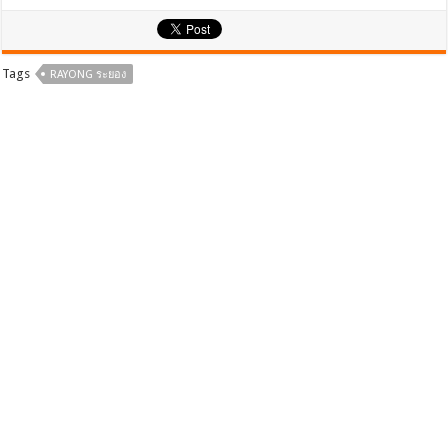
ac
wi
h
e
tt
ar
b
er
e
Tags
RAYONG ระยอง
o
o
k