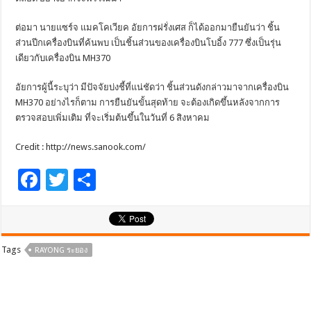
ต่อมา นายแซร์จ แมคโคเวียค อัยการฝรั่งเศส ก็ได้ออกมายืนยันว่า ชิ้น
ส่วนปีกเครื่องบินที่ค้นพบ เป็นชิ้นส่วนของเครื่องบินโบอิ้ง 777 ซึ่งเป็นรุ่น
เดียวกับเครื่องบิน MH370
อัยการผู้นี้ระบุว่า มีปัจจัยบ่งชี้ที่แน่ชัดว่า ชิ้นส่วนดังกล่าวมาจากเครื่องบิน
MH370 อย่างไรก็ตาม การยืนยันขั้นสุดท้าย จะต้องเกิดขึ้นหลังจากการ
ตรวจสอบเพิ่มเติม ที่จะเริ่มต้นขึ้นในวันที่ 6 สิงหาคม
Credit : http://news.sanook.com/
F
T
S
ac
wi
h
e
tt
ar
b
er
e
Tags
RAYONG ระยอง
o
o