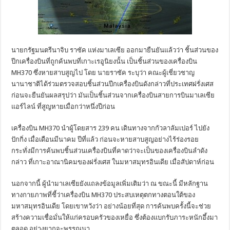
นายกรัฐมนตรีนาจิบ ราซัค แห่งมาเลเซีย ออกมายืนยันแล้วว่า ชิ้นส่วนของ
ปีกเครื่องบินที่ถูกค้นพบที่เกาะเรอูนิยงนั้น เป็นชิ้นส่วนของเครื่องบิน
MH370 ซึ่งหายสาบสูญไป โดย นายราซัค ระบุว่า คณะผู้เชี่ยวชาญ
นานาชาติได้ร่วมตรวจสอบชิ้นส่วนปีกเครื่องบินดังกล่าวที่ประเทศฝรั่งเศส
ก่อนจะยืนยันผลสรุปว่า มันเป็นชิ้นส่วนจากเครื่องบินสายการบินมาเลเซีย
แอร์ไลน์ ที่สูญหายเมื่อกว่าหนึ่งปีก่อน
เครื่องบิน MH370 นำผู้โดยสาร 239 คน เดินทางจากกัวลาลัมเปอร์ ไปยัง
ปักกิ่ง เมื่อเดือนมีนาคม ปีที่แล้ว ก่อนจะหายสาบสูญอย่างไร้ร่องรอย
กระทั่งมีการค้นพบชิ้นส่วนเครื่องบินที่คาดว่าจะเป็นของเครื่องบินลำดัง
กล่าว ที่เกาะอาณานิคมของฝรั่งเศส ในมหาสมุทรอินเดีย เมื่อสัปดาห์ก่อน
นอกจากนี้ ผู้นำมาเลเซียยังแถลงข้อมูลเพิ่มเติมว่า ณ ขณะนี้ มีหลักฐาน
ทางกายภาพที่ชี้ว่าเครื่องบิน MH370 ประสบเหตุตกทางตอนใต้ของ
มหาสมุทรอินเดีย โดยเขาหวังว่า อย่างน้อยที่สุด การค้นพบครั้งนี้จะช่วย
สร้างความเชื่อมั่นให้แก่ครอบครัวของเหยื่อ ซึ่งต้องแบกรับภาระหนักอึ้งมา
ตลอด อย่างยากจะพรรณนา