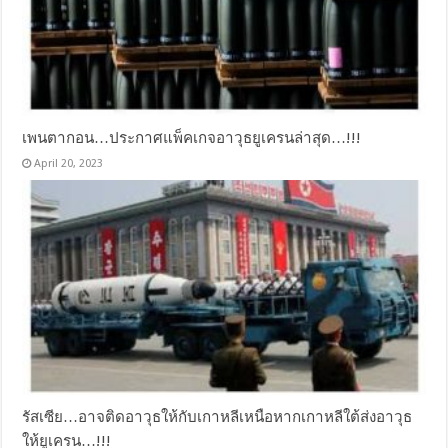
เพนตากอน…ประกาศแพ็คเกจอาวุธยูเครนล่าสุด…!!!
April 20, 2023
รัสเซีย…อาจติดอาวุธให้กับเกาหลีเหนือหากเกาหลีใต้ส่งอาวุธ
ให้ยูเครน…!!!