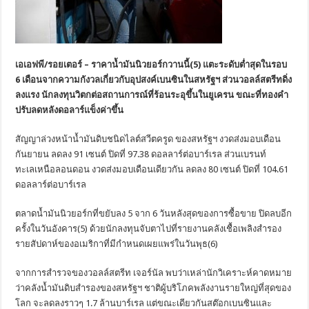
เอเอฟพี/รอยเตอร์ – ราคาน้ำมันนิวยอร์กวานนี้(5) แตะระดับต่ำสุดในรอบ
6 เดือนจากความกังวลเกี่ยวกับอุปสงค์เบนซินในสหรัฐฯ ส่วนวอลล์สตรีทดิ่ง
ลงแรง นักลงทุนวิตกต่อสถานการณ์ที่ร้อนระอุขึ้นในยูเครน ขณะที่ทองคำ
ปรับลดหลังดอลาร์แข็งค่าขึ้น
สัญญาล่วงหน้าน้ำมันดิบชนิดไลต์สวีตครูด ของสหรัฐฯ งวดส่งมอบเดือน
กันยายน ลดลง 91 เซนต์ ปิดที่ 97.38 ดอลลาร์ต่อบาร์เรล ส่วนเบรนท์
ทะเลเหนือลอนดอน งวดส่งมอบเดือนเดียวกัน ลดลง 80 เซนต์ ปิดที่ 104.61
ดอลลาร์ต่อบาร์เรล
ตลาดน้ำมันนิวยอร์กที่ขยับลง 5 จาก 6 วันหลังสุดของการซื้อขาย ปิดลบอีก
ครั้งในวันอังคาร(5) ด้วยนักลงทุนจับตาไปที่รายงานคลังเชื้อเพลิงสำรอง
รายสัปดาห์ของอเมริกาที่มีกำหนดเผยแพร่ในวันพุธ(6)
จากการสำรวจของวอลล์สตรีท เจอร์นัล พบว่าเหล่านักวิเคราะห์คาดหมาย
ว่าคลังน้ำมันดิบสำรองของสหรัฐฯ ชาติผู้บริโภคพลังงานรายใหญ่ที่สุดของ
โลก จะลดลงราวๆ 1.7 ล้านบาร์เรล แต่ขณะเดียวกันสต๊อกเบนซินและ