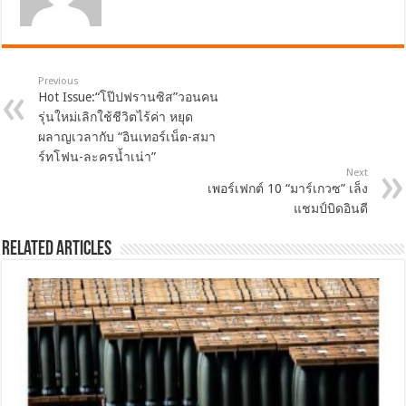
Previous
Hot Issue:“โป๊ปฟรานซิส”วอนคน
รุ่นใหม่เลิกใช้ชีวิตไร้ค่า หยุด
ผลาญเวลากับ “อินเทอร์เน็ต-สมา
ร์ทโฟน-ละครน้ำเน่า”
Next
เพอร์เฟกต์ 10 “มาร์เกวซ” เล็ง
แชมป์บิดอินดี
Related Articles