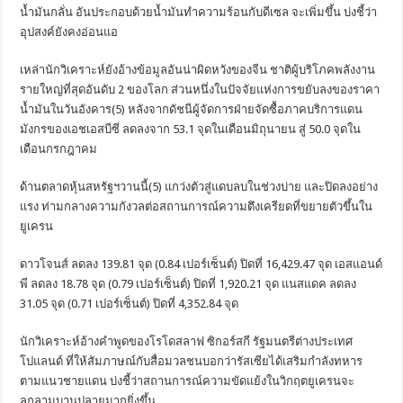
น้ำมันกลั่น อันประกอบด้วยน้ำมันทำความร้อนกับดีเซล จะเพิ่มขึ้น บ่งชี้ว่า
อุปสงค์ยังคงอ่อนแอ
เหล่านักวิเคราะห์ยังอ้างข้อมูลอันน่าผิดหวังของจีน ชาติผู้บริโภคพลังงาน
รายใหญ่ที่สุดอันดับ 2 ของโลก ส่วนหนึ่งในปัจจัยแห่งการขยับลงของราคา
น้ำมันในวันอังคาร(5) หลังจากดัชนีผู้จัดการฝ่ายจัดซื้อภาคบริการแดน
มังกรของเอชเอสบีซี ลดลงจาก 53.1 จุดในเดือนมิถุนายน สู่ 50.0 จุดใน
เดือนกรกฎาคม
ด้านตลาดหุ้นสหรัฐฯวานนี้(5) แกว่งตัวสู่แดบลบในช่วงบ่าย และปิดลงอย่าง
แรง ท่ามกลางความกังวลต่อสถานการณ์ความตึงเครียดที่ขยายตัวขึ้นใน
ยูเครน
ดาวโจนส์ ลดลง 139.81 จุด (0.84 เปอร์เซ็นต์) ปิดที่ 16,429.47 จุด เอสแอนด์
พี ลดลง 18.78 จุด (0.79 เปอร์เซ็นต์) ปิดที่ 1,920.21 จุด แนสแดค ลดลง
31.05 จุด (0.71 เปอร์เซ็นต์) ปิดที่ 4,352.84 จุด
นักวิเคราะห์อ้างคำพูดของโรโดสลาฟ ซิกอร์สกี รัฐมนตรีต่างประเทศ
โปแลนด์ ที่ให้สัมภาษณ์กับสื่อมวลชนบอกว่ารัสเซียได้เสริมกำลังทหาร
ตามแนวชายแดน บ่งชี้ว่าสถานการณ์ความขัดแย้งในวิกฤตยูเครนจะ
ลุกลามบานปลายมากยิ่งขึ้น