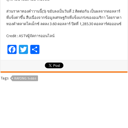
ส่วนราคาทองคำวานนี้(5) ขยับลงเป็นวันที่ 2 ติดต่อกัน เป็นผลจากดอลลาร์
ที่แข็งค่าขึ้น สืบเนื่องจากข้อมูลเศรษฐกิจที่แข็งแกร่งของอเมริกา โดยราคา
ทองคำตลาดโคเม็กซ์ ลดลง 3.60 ดอลลาร์ ปิดที่ 1,285.30 ดอลลาร์ต่อออนซ์
Credit : ASTVผู้จัดการออนไลน์
F
T
S
ac
wi
h
e
tt
ar
b
er
e
Tags
RAYONG ระยอง
o
o
k