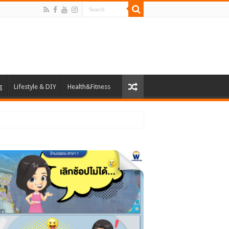
g
Lifestyle & DIY
Health&Fitness