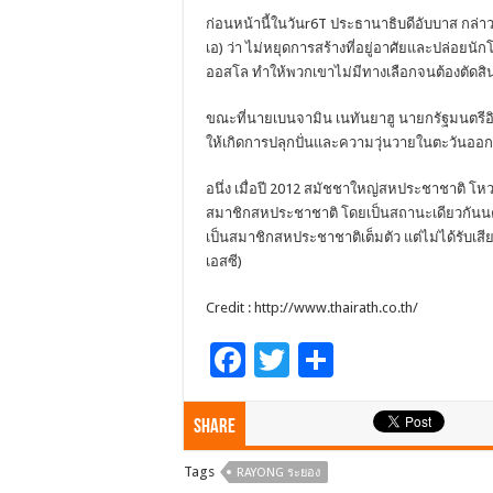
ก่อนหน้านี้ในวันr6T ประธานาธิบดีอับบาส กล่
เอ) ว่า ไม่หยุดการสร้างที่อยู่อาศัยและปล่อ
ออสโล ทำให้พวกเขาไม่มีทางเลือกจนต้องตัดสิน
ขณะที่นายเบนจามิน เนทันยาฮู นายกรัฐมนตรีอ
ให้เกิดการปลุกปั่นและความวุ่นวายในตะวันออ
อนึ่ง เมื่อปี 2012 สมัชชาใหญ่สหประชาชาติ โห
สมาชิกสหประชาชาติ โดยเป็นสถานะเดียวกันนคร
เป็นสมาชิกสหประชาชาติเต็มตัว แต่ไม่ได้รับเ
เอสซี)
Credit : http://www.thairath.co.th/
F
T
S
ac
wi
h
e
tt
ar
Share
b
er
e
Tags
RAYONG ระยอง