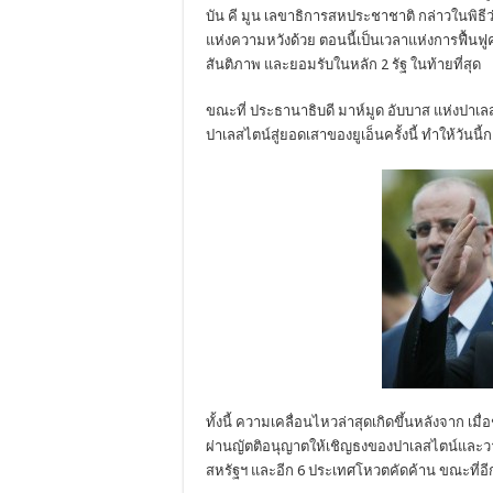
บัน คี มูน เลขาธิการสหประชาชาติ กล่าวในพิธีว่า
แห่งความหวังด้วย ตอนนี้เป็นเวลาแห่งการฟื้นฟ
สันติภาพ และยอมรับในหลัก 2 รัฐ ในท้ายที่สุด
ขณะที่ ประธานาธิบดี มาห์มูด อับบาส แห่งปาเลส
ปาเลสไตน์สู่ยอดเสาของยูเอ็นครั้งนี้ ทำให้วันนี้ก
ทั้งนี้ ความเคลื่อนไหวล่าสุดเกิดขึ้นหลังจาก เ
ผ่านญัตติอนุญาตให้เชิญธงของปาเลสไตน์และวาติ
สหรัฐฯ และอีก 6 ประเทศโหวตคัดค้าน ขณะที่อ