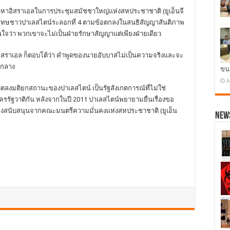
าวหาอิสราเอลในการประชุมสมัชชาใหญ่แห่งสหประชาชาติ (ยูเอ็นจี
ยนักโทษชาวปาเลสไตน์ระลอกที่ 4 ตามข้อตกลงในสนธิสัญญาสันติภาพ
ใจว่า พวกเขาจะไม่เป็นฝ่ายรักษาสัญญาแต่เพียงฝ่ายเดียว
ิสราเอล ก็ตอบโต้ว่า คำพูดของนายอับบาสไม่เป็นความจริงและจะ
กกลาง
ขน
A
วตลงมติยกสถานะของปาเลสไตน์ เป็นรัฐสังเกตการณ์ที่ไม่ใช่
รัฐวาติกัน หลังจากในปี 2011 ปาเลสไตน์พยายามยื่นเรื่องขอ
สียงสนับสนุนจากคณะมนตรีความมั่นคงแห่งสหประชาชาติ (ยูเอ็น
News