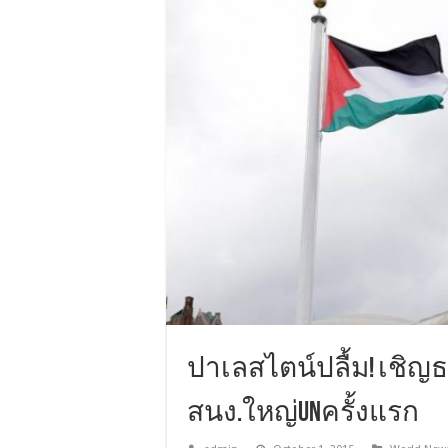
ปาเลสไตน์ปลื้ม! เชิญธ
สนง.ใหญ่UNครั้งแรก