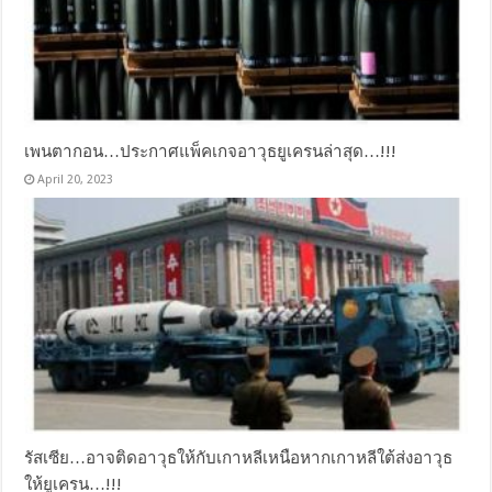
เพนตากอน…ประกาศแพ็คเกจอาวุธยูเครนล่าสุด…!!!
April 20, 2023
รัสเซีย…อาจติดอาวุธให้กับเกาหลีเหนือหากเกาหลีใต้ส่งอาวุธ
ให้ยูเครน…!!!