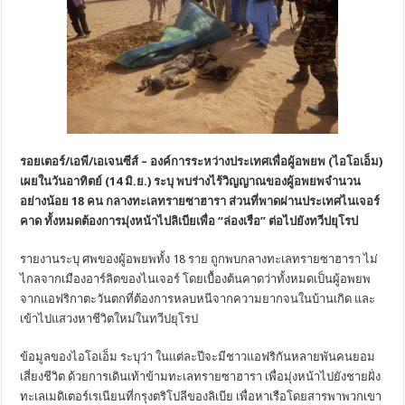
รอยเตอร์/เอพี/เอเจนซีส์ – องค์การระหว่างประเทศเพื่อผู้อพยพ (ไอโอเอ็ม)
เผยในวันอาทิตย์ (14 มิ.ย.) ระบุ พบร่างไร้วิญญาณของผู้อพยพจำนวน
อย่างน้อย 18 คน กลางทะเลทรายซาฮารา ส่วนที่พาดผ่านประเทศไนเจอร์
คาด ทั้งหมดต้องการมุ่งหน้าไปลิเบียเพื่อ “ล่องเรือ” ต่อไปยังทวีปยุโรป
รายงานระบุ ศพของผู้อพยพทั้ง 18 ราย ถูกพบกลางทะเลทรายซาฮารา ไม่
ไกลจากเมืองอาร์ลิตของไนเจอร์ โดยเบื้องต้นคาดว่าทั้งหมดเป็นผู้อพยพ
จากแอฟริกาตะวันตกที่ต้องการหลบหนีจากความยากจนในบ้านเกิด และ
เข้าไปแสวงหาชีวิตใหม่ในทวีปยุโรป
ข้อมูลของไอโอเอ็ม ระบุว่า ในแต่ละปีจะมีชาวแอฟริกันหลายพันคนยอม
เสี่ยงชีวิต ด้วยการเดินเท้าข้ามทะเลทรายซาฮารา เพื่อมุ่งหน้าไปยังชายฝั่ง
ทะเลเมดิเตอร์เรเนียนที่กรุงตริโปลีของลิเบีย เพื่อหาเรือโดยสารพาพวกเขา