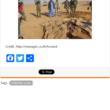
Credit : http://manager.co.th/Around
F
T
S
ac
wi
h
e
tt
ar
b
er
e
Tags
RAYONG ระยอง
o
o
k