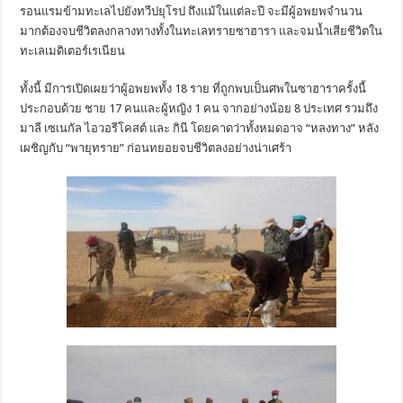
รอนแรมข้ามทะเลไปยังทวีปยุโรป ถึงแม้ในแต่ละปี จะมีผู้อพยพจำนวน
มากต้องจบชีวิตลงกลางทางทั้งในทะเลทรายซาฮารา และจมน้ำเสียชีวิตใน
ทะเลเมดิเตอร์เรเนียน
ทั้งนี้ มีการเปิดเผยว่าผู้อพยพทั้ง 18 ราย ที่ถูกพบเป็นศพในซาฮาราครั้งนี้
ประกอบด้วย ชาย 17 คนและผู้หญิง 1 คน จากอย่างน้อย 8 ประเทศ รวมถึง
มาลี เซเนกัล ไอวอรีโคสต์ และ กินี โดยคาดว่าทั้งหมดอาจ “หลงทาง” หลัง
เผชิญกับ “พายุทราย” ก่อนทยอยจบชีวิตลงอย่างน่าเศร้า