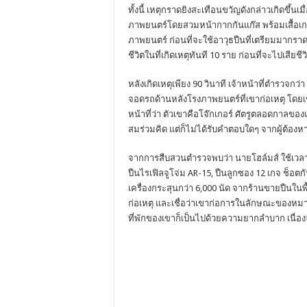
ทั้งนี้ เหตุกราดยิงสะเทือนขวัญดังกล่าวเกิดขึ้น
ภาพยนตร์โดยสวมหน้ากากกันแก๊ส พร้อมเสื้อเก
ภาพยนตร์ ก่อนที่จะใช้อาวุธปืนที่เตรียมมากราดยิ
ชีวิตในที่เกิดเหตุทันที 10 ราย ก่อนที่จะไปเสีย
หลังเกิดเหตุเพียง 90 วินาที เจ้าหน้าที่ตำรวจกว่
จอดรถด้านหลังโรงภาพยนตร์ที่เขาก่อเหตุ โดยเขา
หน้าที่ว่า ตัวเขาคือโจ๊กเกอร์ ศัตรูตลอดกาล
สมร่วมคิด แต่ก็ไม่ได้รับคำตอบใดๆ จากผู้ต้องหา
จากการสืบสวนตำรวจพบว่า นายโฮล์มส์ ใช้เวลาอย
ปืนไรเฟิลจูโจ่ม AR-15, ปืนลูกซอง 12 เกจ ช็อต
เครื่องกระสุนกว่า 6,000 นัด จากร้านขายปืนใน
ก่อเหตุ และเชื่อว่าเขาก่อการในลักษณะของหมาป่
ที่พักของเขาก็เป็นไปด้วยความยากลำบาก เนื่อง