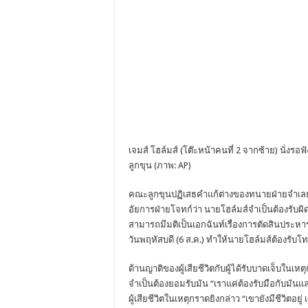
เจมส์ โฮล์มส์ (โต๊ะหน้าคนที่ 2 จากซ้าย) นั่งร
ลูกขุน (ภาพ: AP)
คณะลูกขุนปฏิเสธคำแก้ต่างของทนายฝ่ายจำเลยที
อัยการฝ่ายโจทก์ว่า นายโฮล์มส์จำเป็นต้องรับ
สามารถมีมติเป็นเอกฉันท์เรื่องการตัดสินประหาร
วันพฤหัสบดี (6 ส.ค.) ทำให้นายโฮล์มส์ต้องรับ
ด้านญาติของผู้เสียชีวิตกับผู้ได้รับบาดเจ็บในเห
จำเป็นต้องยอมรับมัน “เราแค่ต้องรับมือกับมันแล
ผู้เสียชีวิตในเหตุกราดยิงกล่าว “เขายังมีชีวิตอย