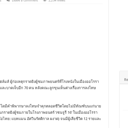
s
Leave a comment
2,254 Views
Re
ล์มส์ ผู้ก่อเหตุกราดยิงผู้ชมภาพยนตร์ที่โรงหนังในเมืองออโรรา
รายและบาดเจ็บอีก 70 คน หลังคณะลูกขุนเห็นต่างเรื่องการลงโทษ
ราโดมีคำพิพากษาลงโทษจำคุกตลอดชีวิตโดยไม่มีทัณฑ์บนแก่นาย
วุธปืนกราดยิงผู้ชมภายในโรงภาพยนตร์ ‘เซนจูรี 16’ ในเมืองออโรรา
ื่อไทย: แบทแมน อัศวินรัตติกาล ผงาด) จนมีผู้เสียชีวิต 12 รายและ