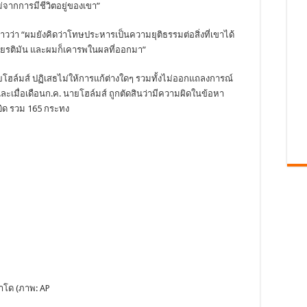
่จากการมีชีวิตอยู่ของเขา”
วว่า “ผมยังคิดว่าโทษประหารเป็นความยุติธรรมต่อสิ่งที่เขาได้
กียรติมัน และผมก็เคารพในผลที่ออกมา”
ยโฮล์มส์ ปฏิเสธไม่ให้การแก้ต่างใดๆ รวมทั้งไม่ออกแถลงการณ์
เมื่อเดือนก.ค. นายโฮล์มส์ ถูกตัดสินว่ามีความผิดในข้อหา
ิด รวม 165 กระทง
าโด (ภาพ: AP