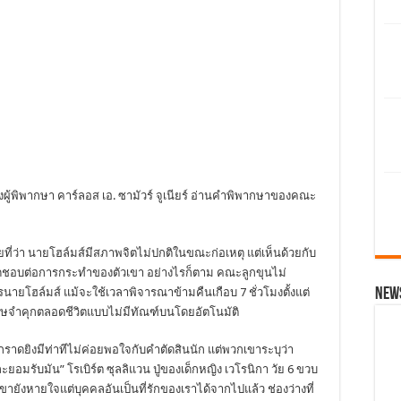
อฟังผู้พิพากษา คาร์ลอส เอ. ซามัวร์ จูเนียร์ อ่านคำพิพากษาของคณะ
่ว่า นายโฮล์มส์มีสภาพจิตไม่ปกติในขณะก่อเหตุ แต่เห็นด้วยกับ
ผิดชอบต่อการกระทำของตัวเขา อย่างไรก็ตาม คณะลูกขุนไม่
News
นายโฮล์มส์ แม้จะใช้เวลาพิจารณาข้ามคืนเกือบ 7 ชั่วโมงตั้งแต่
โทษจำคุกตลอดชีวิตแบบไม่มีทัณฑ์บนโดยอัตโนมัติ
ตุกราดยิงมีท่าทีไม่ค่อยพอใจกับคำตัดสินนัก แต่พวกเขาระบุว่า
ะยอมรับมัน” โรเบิร์ต ซุลลิแวน ปู่ของเด็กหญิง เวโรนิกา วัย 6 ขวบ
ู่ เขายังหายใจแต่บุคคลอันเป็นที่รักของเราได้จากไปแล้ว ช่องว่างที่