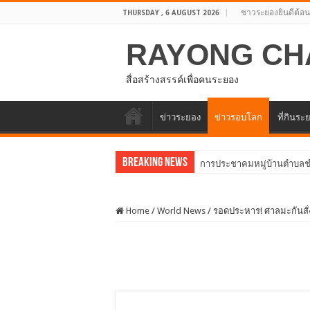
ชาวระยองยินดีต้อน
THURSDAY , 6 AUGUST 2026
RAYONG CH
สื่อสร้างสรรค์เพื่อคนระยอง
ข่าวระยอง
ข่าวรอบโลก
ที่กินระ
Breaking News
การประชาคมหมู่บ้านตำบลช
ประชุมสภาองค์การบริหารส่ว
Home
/
World News
/
รอดประหาร! ศาลมะกันสั่ง
อบจ.ระยองต้อนรับคณะจากตัว
โครงการพัฒนาศักยภาพบุคลาก
ประชุมคณะกรรมการดำเนินโ