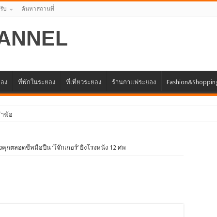
รับ
ค้นหาสถานที่
ANNEL
ยอง
ที่พักในระยอง
ที่เที่ยวระยอง
ร้านกาแฟระยอง
Fashion&Shoppin
ำฆ้อ
นจังหวัดระยอง ครั้งแรก
คุกตลอดชีพมือปืน ‘โจ๊กเกอร์’ ยิงโรงหนัง 12 ศพ
แทนศูนย์ธุรกิจจีน – อาเซียน (CABC)
รด้านการให้บริการสร้างเสริมภูมิคุ้มกันโรค
ครงการเพิ่มศักยภาพและขีดความสามารถในการแข่งขันของผู้ประกอบธุรกิจขน