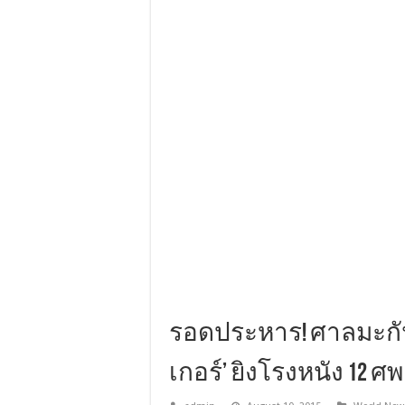
รอดประหาร! ศาลมะกันส
เกอร์’ ยิงโรงหนัง 12 ศพ