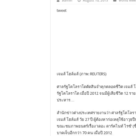
admin
August 10, 2015
World New
tweet
เจมส์ โฮล์มส์ (ภาพ: REUTERS)
ศาลรัฐโคโลราโดตัดสินจำคุกตลอดชีวิต เจมส์ โฮ
รัฐโคโลราโด เมื่อปี 2012 จนมีผู้เสียชีวิต 12 
ประหาร…
สำนักข่าวต่างประเทศรายงานว่า ศาลรัฐโคโล
เจมส์ โฮล์มส์ วัย 27 ปี ผู้ต้องหาก่อเหตุใช้อา
ขณะชมภาพยนตร์เรื่อง ‘เดอะ ดาร์คไนท์ ไรซ์’ (ช
บาดเจ็บอีกกว่า 70 คน เมื่อปี 2012