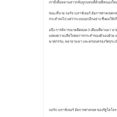
เรามีเพื่อหลานสาวกลับถูกแทนที่ด้วยฝีหนองใหม
ขณะที่นาย จอร์จ เบราช์เลอร์ อัยการศาลเขตกล่า
กระทำลงไป แต่ว่าระบบบอกอีกอย่าง ซึ่งผมให้เ
อนึ่ง การพิจารณาคดีตลอด 3 เดือนที่ผ่านมา นา
แสดงความเสียใจต่อการกระทำของตัวเองด้วย และ
ฆาตกรรม, พยายามฆ่า และครอบครองวัตถุระเบ
จอร์จ เบราช์เลอร์ อัยการศาลเขต ของรัฐโคโลร