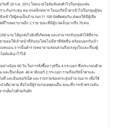
เมื่อวันที่ 20 ก.ค. 2012 โดยนายโฮล์มส์แฝงตัวไปในกลุ่มแฟน
ราะกันกระสุน หมวกเหล็กทหาร โยนแก๊สน้ำตาเข้าไปในกลุ่มผู้ชม
งเข้าใส่ผู้คนเป็นจำนวนกว่า 100 นัดติดต่อกัน ส่งผลให้มีผู้เสีย
ชีวิตที่โรงพยาบาลอีก 2 ราย ขณะที่มีผู้บาดเจ็บมากถึง 70 คน
า 200 นาย ได้ถูกส่งไปยังที่เกิดเหตุ และสามารถจับกุมตัวได้ที่ลาน
ยอมให้เจ้าหน้าที่จับกุมโดยไม่มีท่าทีขัดขืน พร้อมบอกกับเจ้า
ของแบทแมน จากนั้นตำรวจพยายามสอบสวนถึงแรงจูงใจและเรื่องผู้
โฮล์มส์เอาไว้ได้
่างน้อย 60 วัน ในการสั่งซื้ออาวุธปืน 4 กระบอก ซึ่งประกอบด้วย
กัน และปืนกล็อค .40 คาลิเบอร์ 2 กระบอก รวมถึงแก๊สน้ำตาและ
พื้นที่ และอินเทอร์เน็ต และรวบรวมซองกระสุนจำนวนมาก เพื่อใช้
าเดียวดาย คือไม่มีผู้ร่วมก่อเหตุคนอื่น ขณะที่การเข้าตรวจค้น
จากเต็มไปด้วยกับดัก