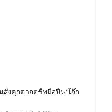
ั่งคุกตลอดชีพมือปืน ‘โจ๊ก