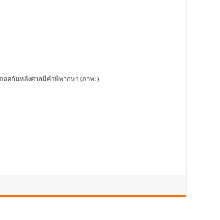
วมกอดกันหลังศาลมีคำพิพากษา (ภาพ: )