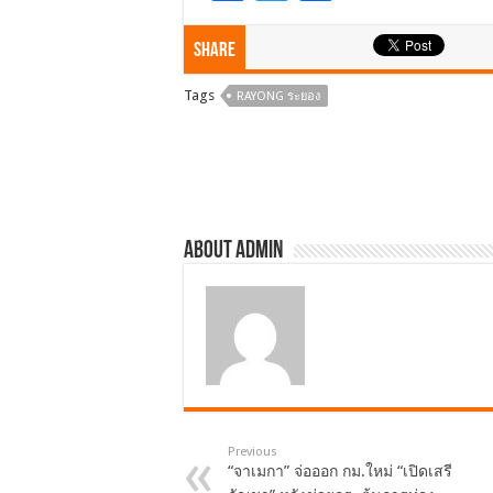
ac
wi
h
e
tt
ar
Share
b
er
e
Tags
RAYONG ระยอง
o
o
k
About admin
Previous
“จาเมกา” จ่อออก กม.ใหม่ “เปิดเสรี