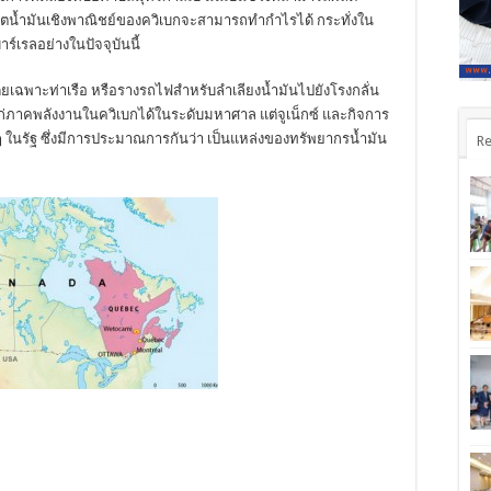
ิจผลิตน้ำมันเชิงพาณิชย์ของควิเบกจะสามารถทำกำไรได้ กระทั่งใน
์เรลอย่างในปัจจุบันนี้
น โดยเฉพาะท่าเรือ หรือรางรถไฟสำหรับลำเลียงน้ำมันไปยังโรงกลั่น
ก่ภาคพลังงานในควิเบกได้ในระดับมหาศาล แต่จูเน็กซ์ และกิจการ
นๆ ในรัฐ ซึ่งมีการประมาณการกันว่า เป็นแหล่งของทรัพยากรน้ำมัน
Re