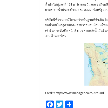
น้ำมันได้สูงสุดที่ 161 บาร์เรลต่อวัน และธุรก
ยามราคาน้ำมันลดต่ำกว่า 50 ดอลลาร์สหรัฐต่อบาร
บริษัทนี้ชี้ว่า หากมีโครงสร้างพื้นฐานที่จำเป็
บ่อน้ำมันในรัฐควิเบกจะสามารถป้อนน้ำมันให้แ
เจ้าอื่นๆ จะยังเดินหน้าสำรวจหาแหล่งน้ำมันอื่
330 ล้านบาร์เรล
Credit : http://www.manager.co.th/Around
F
T
S