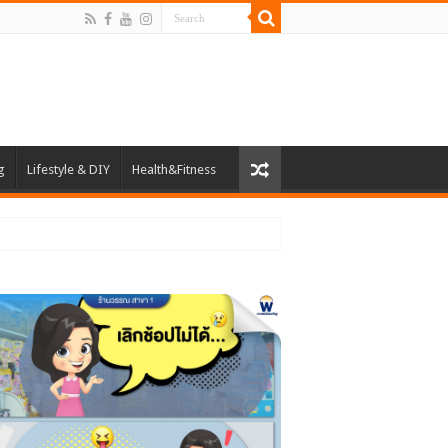
g
Lifestyle & DIY
Health&Fitness