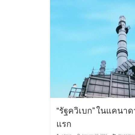
“รัฐควิเบก” ในแคนาดาเ
แรก