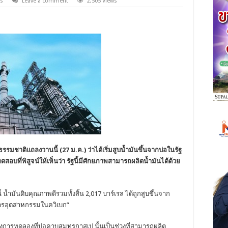
s
Leave a comment
2,505 Views
รรมชาติแถลงวานนี้ (27 ม.ค.) ว่าได้เริ่มสูบน้ำมันขึ้นจากบ่อในรัฐ
สอบที่พิสูจน์ให้เห็นว่า รัฐนี้มีศักยภาพสามารถผลิตน้ำมันได้ด้วย
้ น้ำมันดิบคุณภาพดีรวมทั้งสิ้น 2,017 บาร์เรล ได้ถูกสูบขึ้นจาก
การอุตสาหกรรมในควิเบก”
ายของการทดลองที่บ่อคาบสมุทรกาสเป นั้นเป็นช่วงที่สามารถผลิต