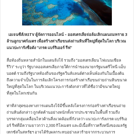
เอเจนซีส์/ASTV ผู้จัดการออนไลน์ – ออสเตรเลียจ่อล้มเลิกแผนถมทราย 3
ล้านลูกบาศก์เมตร เพื่อสร้างท่าเรือขนส่งถ่านหินที่ใหญ่ที่สุดในโลก บริเวณ
แนวปะการังชื่อดัง “เกรต แบร์ริเออร์ รีฟ”
สื่อท้องถิ่นหลายสำนักในแดนจิงโจ้ รวมถึง “ออสเตรเลียน ไฟแนนเชียล
รีวิว” ระบุว่า รัฐบาลออสเตรเลียภายใต้การนำของนายกรัฐมนตรีโทนี แอ็บ
บอตต์ รวมถึงรัฐบาลท้องถิ่นของรัฐควีนส์แลนด์ต่างเห็นพ้องกันในเบื้องต้น
ถึงความจำเป็นในการล้มเลิกโครงการก่อสร้างท่าเรือขนถ่ายถ่านหินขนาด
ใหญ่ที่สุดในโลก ในบริเวณแนวปะการังดังกล่าวที่ได้ชื่อว่ามีขนาดใหญ่
ที่สุดในโลกเช่นกัน
ท่าทีล่าสุดของทางการแดนจิงโจ้มีขึ้นหลังโครงการก่อสร้างท่าเรือขนถ่าย
ถ่านหินดังกล่าว ถูกคัดค้านอย่างหนักทั้งจากประชาชนในพื้นที่ รวมถึง
บรรดากลุ่มเคลื่อนไหวด้านสิ่งแวดล้อมที่กังวลว่า แนวปะการังเกรต แบร์ริเอ
อร์ รีฟที่มีความยาวกว่า 2,300 กิโลเมตร และมีเนื้อที่ราวครึ่งหนึ่งของมลรัฐ
เทกซัสในสหรัฐฯ อาจได้รับผลกระทบอย่างเลวร้ายจากกระบวนการ