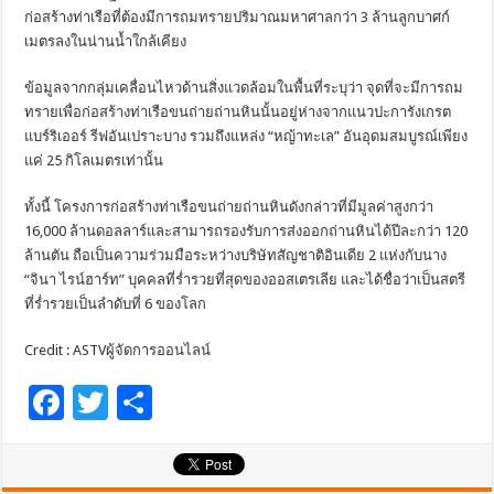
ก่อสร้างท่าเรือที่ต้องมีการถมทรายปริมาณมหาศาลกว่า 3 ล้านลูกบาศก์
เมตรลงในน่านน้ำใกล้เคียง
ข้อมูลจากกลุ่มเคลื่อนไหวด้านสิ่งแวดล้อมในพื้นที่ระบุว่า จุดที่จะมีการถม
ทรายเพื่อก่อสร้างท่าเรือขนถ่ายถ่านหินนั้นอยู่ห่างจากแนวปะการังเกรต
แบร์ริเออร์ รีฟอันเปราะบาง รวมถึงแหล่ง “หญ้าทะเล” อันอุดมสมบูรณ์เพียง
แค่ 25 กิโลเมตรเท่านั้น
ทั้งนี้ โครงการก่อสร้างท่าเรือขนถ่ายถ่านหินดังกล่าวที่มีมูลค่าสูงกว่า
16,000 ล้านดอลลาร์และสามารถรองรับการส่งออกถ่านหินได้ปีละกว่า 120
ล้านตัน ถือเป็นความร่วมมือระหว่างบริษัทสัญชาติอินเดีย 2 แห่งกับนาง
“จินา ไรน์ฮาร์ท” บุคคลที่ร่ำรวยที่สุดของออสเตรเลีย และได้ชื่อว่าเป็นสตรี
ที่ร่ำรวยเป็นลำดับที่ 6 ของโลก
Credit : ASTVผู้จัดการออนไลน์
F
T
S
ac
wi
h
e
tt
ar