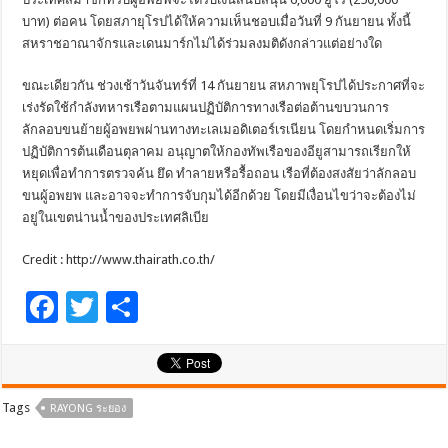
บาท) ต่อคน โดยสภายุโรปได้ให้ความเห็นชอบเมื่อวันที่ 9 กันยายน ทั้งนี้
สหราชอาณาจักรและเดนมาร์กไม่ได้ร่วมลงมติดังกล่าวแต่อย่างใด
ขณะเดียวกัน ช่วงเช้าวันจันทร์ที่ 14 กันยายน สหภาพยุโรปได้ประกาศที่จะ
เร่งรัดใช้กำลังทหารเรือตามแผนปฏิบัติการทางเรือต่อต้านขบวนการ
ลักลอบขนย้ายผู้อพยพผ่านทางทะเลเมอดิเตอร์เรเนียน โดยกำหนดเริ่มการ
ปฏิบัติการต้นเดือนตุลาคม อนุญาตให้กองทัพเรือของอียูสามารถเรียกให้
หยุดเพื่อทำการตรวจค้น ยึด ทำลายหรือรื้อถอน เรือที่ต้องสงสัยว่าลักลอบ
ขนผู้อพยพ และอาจจะทำการจับกุมได้อีกด้วย โดยมีเงื่อนไขว่าจะต้องไม่
อยู่ในเขตน่านน้ำของประเทศลิเบีย
Credit : http://www.thairath.co.th/
F
T
S
ac
wi
h
e
tt
ar
b
er
e
Tags
RAYONG ระยอง
o