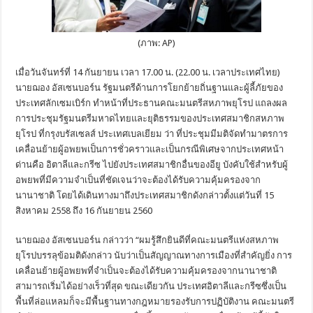
(ภาพ: AP)
เมื่อวันจันทร์ที่ 14 กันยายน เวลา 17.00 น. (22.00 น. เวลาประเทศไทย)
นายฌอง อัสเซนบอร์น รัฐมนตรีด้านการโยกย้ายถิ่นฐานและผู้ลี้ภัยของ
ประเทศลักเซมเบิร์ก ทำหน้าที่ประธานคณะมนตรีสหภาพยุโรป แถลงผล
การประชุมรัฐมนตรีมหาดไทยและยุติธรรมของประเทศสมาชิกสหภาพ
ยุโรป ที่กรุงบรัสเซลส์ ประเทศเบลเยียม ว่า ที่ประชุมมีมติจัดทำมาตรการ
เคลื่อนย้ายผู้อพยพเป็นการชั่วคราวและเป็นกรณีพิเศษจากประเทศหน้า
ด่านคือ อิตาลีและกรีซ ไปยังประเทศสมาชิกอื่นของอียู บังคับใช้สำหรับผู้
อพยพที่มีความจำเป็นที่ชัดเจนว่าจะต้องได้รับความคุ้มครองจาก
นานาชาติ โดยได้เดินทางมาถึงประเทศสมาชิกดังกล่าวตั้งแต่วันที่ 15
สิงหาคม 2558 ถึง 16 กันยายน 2560
นายฌอง อัสเซนบอร์น กล่าวว่า “ผมรู้สึกยินดีที่คณะมนตรีแห่งสหภาพ
ยุโรปบรรลุข้อมติดังกล่าว นับว่าเป็นสัญญาณทางการเมืองที่สำคัญยิ่ง การ
เคลื่อนย้ายผู้อพยพที่จำเป็นจะต้องได้รับความคุ้มครองจากนานาชาติ
สามารถเริ่มได้อย่างเร็วที่สุด ขณะเดียวกัน ประเทศอิตาลีและกรีซซึ่งเป็น
พื้นที่ล่อแหลมก็จะมีพื้นฐานทางกฎหมายรองรับการปฏิบัติงาน คณะมนตรี