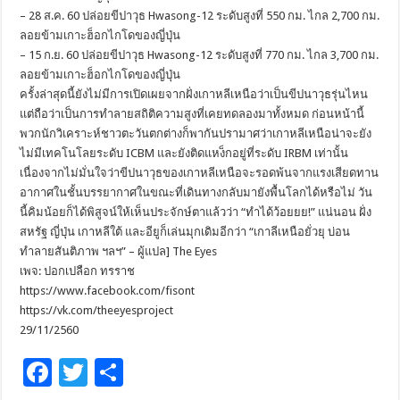
– 28 ส.ค. 60 ปล่อยขีปาวุธ Hwasong-12 ระดับสูงที่ 550 กม. ไกล 2,700 กม.
ลอยข้ามเกาะฮ็อกไกโดของญี่ปุ่น
– 15 ก.ย. 60 ปล่อยขีปาวุธ Hwasong-12 ระดับสูงที่ 770 กม. ไกล 3,700 กม.
ลอยข้ามเกาะฮ็อกไกโดของญี่ปุ่น
ครั้งล่าสุดนี้ยังไม่มีการเปิดเผยจากฝั่งเกาหลีเหนือว่าเป็นขีปนาวุธรุ่นไหน
แต่ถือว่าเป็นการทำลายสถิติความสูงที่เคยทดลองมาทั้งหมด ก่อนหน้านี้
พวกนักวิเคราะห์ชาวตะวันตกต่างก็พากันปรามาศว่าเกาหลีเหนือน่าจะยัง
ไม่มีเทคโนโลยระดับ ICBM และยังติดแหง็กอยู่ที่ระดับ IRBM เท่านั้น
เนื่องจากไม่มั่นใจว่าขีปนาวุธของเกาหลีเหนือจะรอดพ้นจากแรงเสียดทาน
อากาศในชั้นบรรยากาศในขณะที่เดินทางกลับมายังพื้นโลกได้หรือไม่ วัน
นี้คิมน้อยก็ได้พิสูจน์ให้เห็นประจักษ์ตาแล้วว่า “ทำได้ว้อยยย!” แน่นอน ฝั่ง
สหรัฐ ญี่ปุ่น เกาหลีใต้ และอียูก็เล่นมุกเดิมอีกว่า “เกาลีเหนือยั่วยุ บ่อน
ทำลายสันติภาพ ฯลฯ” – ผู้แปล] The Eyes
เพจ: ปอกเปลือก ทรราช
https://www.facebook.com/fisont
https://vk.com/theeyesproject
29/11/2560
F
T
S