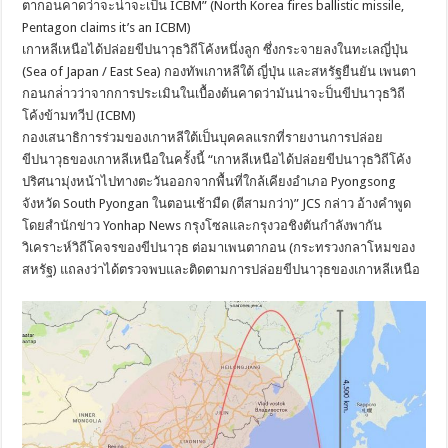
ตากอนคาดว่าจะน่าจะเป็น ICBM” (North Korea fires ballistic missile,
Pentagon claims it’s an ICBM)
เกาหลีเหนือได้ปล่อยขีปนาวุธวิถีโค้งหนึ่งลูก ซึ่งกระจายลงในทะเลญี่ปุ่น
(Sea of Japan / East Sea) กองทัพเกาหลีใต้ ญี่ปุ่น และสหรัฐยืนยัน เพนตา
กอนกล่่าวว่าจากการประเมินในเบื้องต้นคาดว่ามันน่าจะป็นขีปนาวุธวิถี
โค้งข้ามทวีป (ICBM)
กองเสนาธิการร่วมของเกาหลีใต้เป็นบุคคลแรกที่รายงานการปล่อย
ขีปนาวุธของเกาหลีเหนือในครั้งนี้ “เกาหลีเหนือได้ปล่อยขีปนาวุธวิถีโค้ง
ปริศนามุ่งหน้าไปทางตะวันออกจากพื้นที่ใกล้เคียงอำเภอ Pyongsong
จังหวัด South Pyongan ในตอนเช้ามืด (ตีสามกว่า)” JCS กล่าว อ้างคำพูด
โดยสำนักข่าว Yonhap News กรุงโซลและกรุงวอชิงตันกำลังพากัน
วิเคราะห์วิถีโคจรของขีปนาวุธ ต่อมาเพนตากอน (กระทรวงกลาโหมของ
สหรัฐ) แถลงว่าได้ตรวจพบและติดตามการปล่อยขีปนาวุธของเกาหลีเหนือ