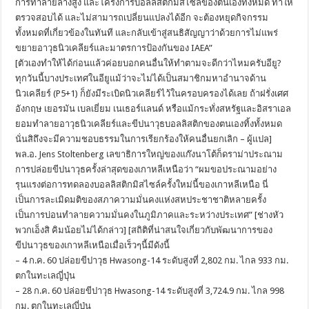
การทำลายล้างสูง และโครงการบอลลิสติกมิสไซล์ของตนเองทั้งหมด ทำให้
ตรวจสอบได้ และไม่สามารถเปลี่ยนแปลงได้อีก จะต้องหยุดกิจกรรม
ทั้งหมดที่เกี่ยวข้องในทันที และกลับเข้าสู่สนธิสัญญาว่าด้วยการไม่แพร่
ขยายอาวุธนิวเคลียร์และมาตรการป้องกันของ IAEA”
[ตัวเองทำให้ได้ก่อนแล้วค่อยบอกคนอื่นให้ทำตามจะดีกว่าไหมครับอียู?
ทุกวันนี้บางประเทศในอียูแม้ว่าจะไม่ได้เป็นสมาชิกมหาอำนาจด้าน
นิวเคลียร์ (P5+1) ก็ยังมีระเบิดนิวเคลียร์ไว้ในครอบครองได้เลย ถ้าฝรั่งเศศ
อังกฤษ เยอรมัน เบลเยี่ยม เนเธอร์แลนด์ หรือแม้กระทั่งสหรัฐและอิสราเอล
ยอมทำลายอาวุธนิวเคลียร์และขีปนาวุธบอลลิสติกของตนเองทิ้งทั้งหมด
นั่นสิถึงจะมีความชอบธรรมในการเรียกร้องให้คนอื่นยกเลิก – ผู้แปล]
พล.อ. Jens Stoltenberg เลขาธิการใหญ่ของแก๊งนาโต้ก็ดราม่าประณาม
การปล่อยขีปนาวุธครั้งล่าสุดของเกาหลีเหนือว่า “ผมขอประณามอย่าง
รุนแรงต่อการทดลองบอลลิสติกมิสไซล์ครั้งใหม่นี้ของเกาหลีเหนือ นี่
เป็นการละเมิดมติของสภาความมั่นคงแห่งสหประชาชาติหลายครั้ง
เป็นการบ่อนทำลายความมั่นคงในภูมิภาคและระหว่างประเทศ” [ช่างหัว
พวกเอ็งสิ คิมน้อยไม่ได้กล่าว] [สถิติที่น่าสนใจเกี่ยวกับพัฒนาการของ
ขีปนาวุธของเกาหลีเหนือเมื่อเร็วๆนี้มีดังนี้
– 4 ก.ค. 60 ปล่อยขีปาวุธ Hwasong-14 ระดับสูงที่ 2,802 กม. ไกล 933 กม.
ตกในทะเลญี่ปุ่น
– 28 ก.ค. 60 ปล่อยขีปาวุธ Hwasong-14 ระดับสูงที่ 3,724.9 กม. ไกล 998
กม. ตกในทะเลญี่ปุ่น