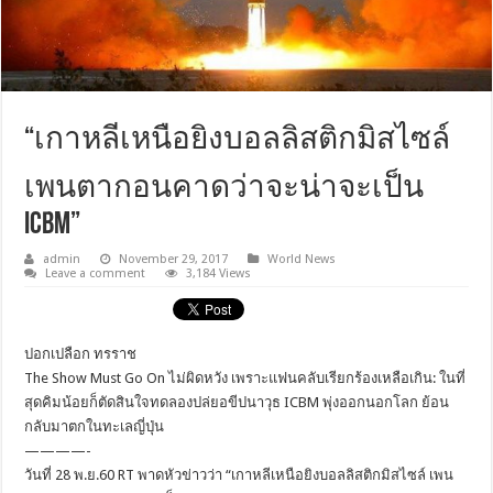
“เกาหลีเหนือยิงบอลลิสติกมิสไซล์
เพนตากอนคาดว่าจะน่าจะเป็น
ICBM”
admin
November 29, 2017
World News
Leave a comment
3,184 Views
ปอกเปลือก ทรราช
The Show Must Go On ไม่ผิดหวัง เพราะแฟนคลับเรียกร้องเหลือเกิน: ในที่
สุดคิมน้อยก็ตัดสินใจทดลองปล่ยอขีปนาวุธ ICBM พุ่งออกนอกโลก ย้อน
กลับมาตกในทะเลญี่ปุ่น
————-
วันที่ 28 พ.ย.60 RT พาดหัวข่าวว่า “เกาหลีเหนือยิงบอลลิสติกมิสไซล์ เพน