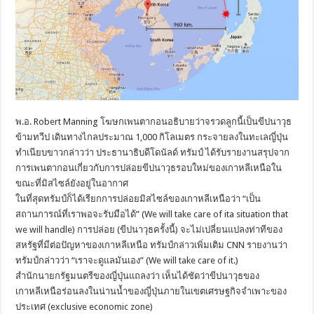
พ.อ. Robert Manning โฆษกเพนตากอนอธิบายว่าจรวดลูกนี้เป็นขีปนาวุธ
ข้ามทวีป เดินทางไกลประมาณ 1,000 กิโลเมตร กระจายลงในทะเลญี่ปุ่น
ทำเนียบขาวกล่าวว่า ประธานาธิบดีโดนัลด์ ทรัมป์ ได้รับรายงานสรุปจาก
การเพนตากอนเกี่ยวกับการปล่อยขีปนาวุธรอบใหม่ของเกาหลีเหนือใน
ขณะที่มิสไซล์ยังอยู่ในอากาศ
ในที่สุดทรัมป์ก็ได้เรียกการปล่อยมิสไซล์ของเกาหลีเหนือว่า “เป็น
สถานการณ์ที่เราพอจะรับมือได้” (We will take care of ita situation that
we will handle) การปล่อย (ขีปนาวุธครั้งนี้) จะไม่เปลี่ยนแปลงท่าทีของ
สหรัฐที่มีต่อปัญหาของเกาหลีเหนือ ทรัมป์กล่าวเพิ่มเติม CNN รายงานว่า
ทรัมป์กล่าวว่า “เราจะดูแลมันเอง” (We will take care of it.)
สำนักนายกรัฐมนตรีของญี่ปุ่นแถลงว่า เห็นได้ชัดว่าขีปนาวุธของ
เกาหลีเหนือร่อนลงในน่านน้ำของญี่ปุ่นภายในเขตเศรษฐกิจจำเพาะของ
ประเทศ (exclusive economic zone)