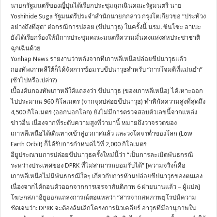
นายกรัฐมนตรีของญี่ปุ่นได้เรียกประชุมฉุกเฉินคณะรัฐมนตรี นาย
Yoshihide Suga รัฐมนตรีประจำสำนักนายกกล่าว กรุงโตเกียวขอ “ประท้วง
อย่างถึงที่สุด” ต่อกรณีการปล่อย (ขีปนาวุธ) ในครั้งนี้ นรม. ซินโซะ อาเบะ
ยังได้เรียกร้องให้มีการประชุมคณะมนตรีความมั่นคงแห่งสหประชาชาติ
ฉุกเฉินด้วย
Yonhap News รายงานว่าหลังจากที่เกาหลีเหนือปล่อยขีปนาวุธแล้ว
กองทัพเกาหลีใต้ก็ได้จัดการซ้อมรบขีปนาวุธสำหรับ “การโจมตีที่แม่นยำ”
(ช้าไปหรือเปล่า?)
เบื้องต้นกองทัพเกาหลีใต้แถลงว่า ขีปนาวุธ (ของเกาหลีเหนือ) ได้เหาะออก
ไปประมาณ 960 กิโลเมตร (จากจุดปล่อยขีปนาวุธ) ทำพิกัดความสูงที่สุดถึง
4,500 กิโลเมตร (ออกนอกโลก) ยังไม่มีการตรวจสอบตัวเลขนี้จากแหล่ง
ข่าวอื่น เนื่องจากที่ระดับความสูงที่ว่ามานี้ หมายถึงว่าจรวดของ
เกาหลีเหนือได้เดินทางเข้าสู่อวกาศแล้ว และวงโคจรต่ำของโลก (Low
Earth Orbit) ก็ได้รับการกำหนดไว้ที่ 2,000 กิโลเมตร
อียูประณามการปล่อยขีปนาวุธครั้งใหม่นี้ว่า “เป็นการละเมิดพันธกรณี
ระหว่างประเทศของ DPRK ที่ไม่สามารถยอมรับได้” [ความจริงก็คือ
เกาหลีเหนือไม่มีพันธกรณีใดๆ เกี่ยวกับการห้ามปล่อยขีปนาวุธของตนเอง
เนื่องจากได้ถอนตัวออกจากการเจรจาสันติภาพ 6 ฝ่ายนานแล้ว – ผู้แปล]
โฆษกสภาอียูออกแถลงการณ์ตอแหลว่า “สารจากสหภาพยุโรปมีความ
ชัดเจนว่า: DPRK จะต้องล้มเลิกโครงการนิวเคลียร์ อาวุธที่มีอานุภาพใน