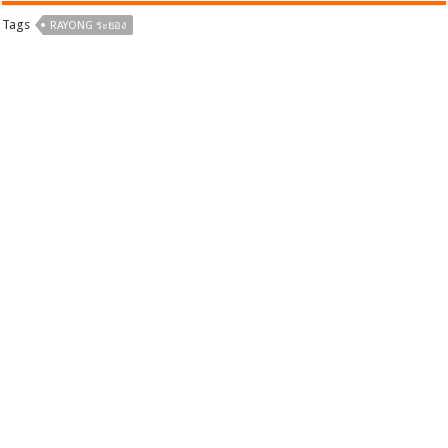
b
er
e
Tags
RAYONG ระยอง
o
o
k