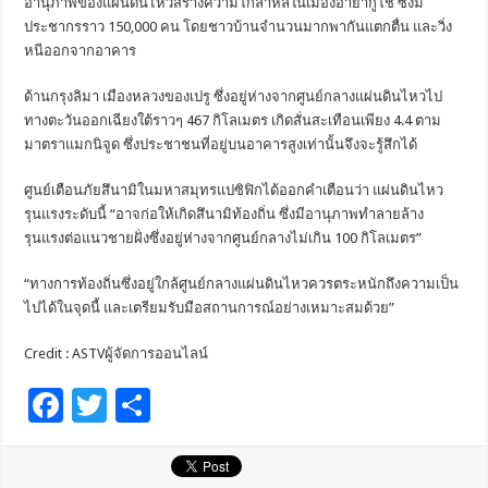
อานุภาพของแผ่นดินไหวสร้างความโกลาหลในเมืองอายากูโช ซึ่งมี
ประชากรราว 150,000 คน โดยชาวบ้านจำนวนมากพากันแตกตื่น และวิ่ง
หนีออกจากอาคาร
ด้านกรุงลิมา เมืองหลวงของเปรู ซึ่งอยู่ห่างจากศูนย์กลางแผ่นดินไหวไป
ทางตะวันออกเฉียงใต้ราวๆ 467 กิโลเมตร เกิดสั่นสะเทือนเพียง 4.4 ตาม
มาตราแมกนิจูด ซึ่งประชาชนที่อยู่บนอาคารสูงเท่านั้นจึงจะรู้สึกได้
ศูนย์เตือนภัยสึนามิในมหาสมุทรแปซิฟิกได้ออกคำเตือนว่า แผ่นดินไหว
รุนแรงระดับนี้ “อาจก่อให้เกิดสึนามิท้องถิ่น ซึ่งมีอานุภาพทำลายล้าง
รุนแรงต่อแนวชายฝั่งซึ่งอยู่ห่างจากศูนย์กลางไม่เกิน 100 กิโลเมตร”
“ทางการท้องถิ่นซึ่งอยู่ใกล้ศูนย์กลางแผ่นดินไหวควรตระหนักถึงความเป็น
ไปได้ในจุดนี้ และเตรียมรับมือสถานการณ์อย่างเหมาะสมด้วย”
Credit : ASTVผู้จัดการออนไลน์
F
T
S
ac
wi
h
e
tt
ar