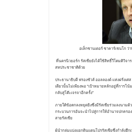
อเล็กซานเดอร์ ซาคาร์เชนโก ว่
ที่นครนิวยอร์ก รัสเซียยังได้ใช้สิทธิ์วีโตมติ
สหประชาชาติด้วย
ประธานาธิบดี ฟรองซัวส์ ออลลองด์ แห่งฝรั่งเศส
เดียวนั้นไม่เพียงพอ “เป้าหมายหลักอยู่ที่การ
กลับสู่โต๊ะเจรจาอีกครั้ง”
ภายใต้ข้อตกลงหยุดยิงซึ่งมีรัสเซียร่วมลงนามด
กระบวนการอันจะนำไปสู่การให้อำนาจปกครองตนเอ
สายรัสเซีย
ผู้นำกลุ่มแบ่งแยกดินแดนโปรรัสเซียซึ่งกำลังฮึก