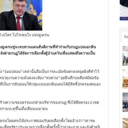
ี เปโตร โปโรเชนโก แห่งยูเครน
Re
่งยูเครนขู่จะทบทวนแผนสันติภาพที่ทำร่วมกับกบฏแบ่งแยกดิน
ังฝ่ายกบฏได้จัดการเลือกตั้งผู้นำแคว้นเพื่อแสดงถึงความเป็น
ง “จอมปลอม” เหล่านั้นถือเป็นการละเมิดข้อตกลงหยุดยิงที่ทำไว้
หน่วยงานความมั่นคงจะต้อง “ทบทวน” จุดยืนที่กรุงเคียฟมีต่อข้อ
ที่เป็นการยินยอมให้กลุ่มแบ่งแยกดินแดนได้มีสิทธิ์ปกครองตนเอง
พื่อสร้างความชอบธรรมแก่ฝ่ายบริหารของกบฏ ซึ่งได้ยึดครอง 2 เขต
รามปะทุขึ้นเมื่อเดือนเมษายน
ูเครนโดยตรงได้ประกาศยอมรับผลเลือกตั้ง โดยอ้างว่า “เคารพ
่สหรัฐฯ ประณามการเลือกตั้งครั้งนี้ว่าน่าละอาย และยังตำหนิ