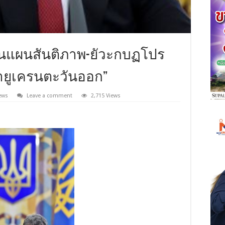
วนแผนสันติภาพ-ยัวะกบฏโปร
ู้นำยูเครนตะวันออก”
ews
Leave a comment
2,715 Views