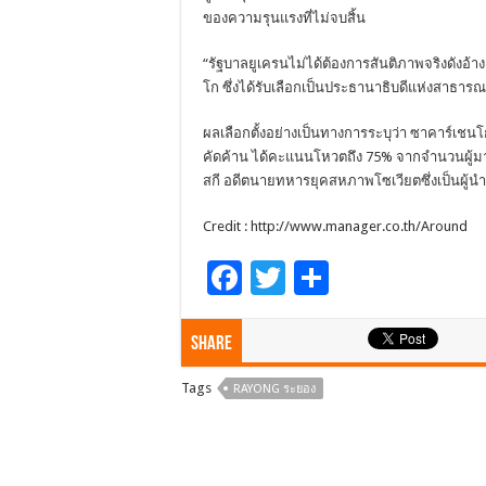
ของความรุนแรงที่ไม่จบสิ้น
“รัฐบาลยูเครนไม่ได้ต้องการสันติภาพจริงดังอ้า
โก ซึ่งได้รับเลือกเป็นประธานาธิบดีแห่งสาธ
ผลเลือกตั้งอย่างเป็นทางการระบุว่า ซาคาร์เชนโก 
คัดค้าน ได้คะแนนโหวตถึง 75% จากจำนวนผู้มาใช้
สกี อดีตนายทหารยุคสหภาพโซเวียตซึ่งเป็นผู
Credit : http://www.manager.co.th/Around
F
T
S
ac
wi
h
e
tt
ar
Share
b
er
e
Tags
RAYONG ระยอง
o
o