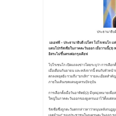
ประธานาธิบด
เอเอฟพี – ประธานาธิบดี เปโตร โปโรเชนโก แห
แดนโปรรัสเซียในภาคตะวันออก เมื่อวานนี้(3) หล
อิสระไม่ขึ้นตรงต่อกรุงเคียฟ
โปโรเชนโก เปิดแถลงข่าวโดยระบุว่า การเลือกตั้
เมื่อเดือนกันยายน และหลังจากนี้ ตนกับหัวหน้า
ตกลงหยุดยิง รวมถึง “ยกเลิก” รายละเอียดสำคัญ
ภายในเส้นเขตแดนยูเครนปัจจุบัน
การเลือกตั้งเมื่อวันอาทิตย์(2) มีจุดมุ่งหมายเ
ใหญ่ในภาคตะวันออกของยูเครนเอาไว้ตั้งแต่สงค
รัสเซียซึ่งถูกตะวันตกกล่าวหาว่าหนุนหลังกบฏย
เจตจำนง” ของประชาชนในยูเครนตะวันออก ขณะที