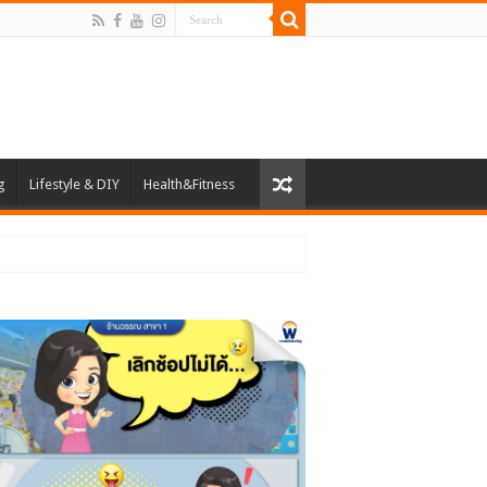
g
Lifestyle & DIY
Health&Fitness