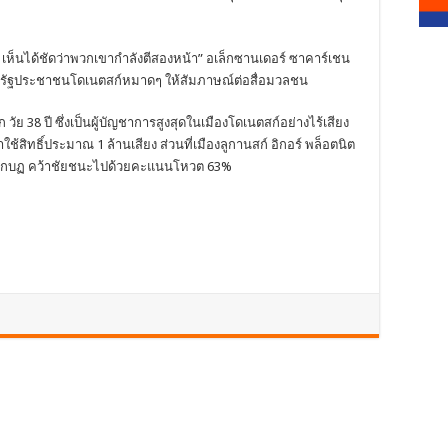
ง เห็นได้ชัดว่าพวกเขากำลังตีสองหน้า” อเล็กซานเดอร์ ซาคาร์เชน
ารณรัฐประชาชนโดเนตสก์หมาดๆ ให้สัมภาษณ์ต่อสื่อมวลชน
วัย 38 ปี ซึ่งเป็นผู้บัญชาการสูงสุดในเมืองโดเนตสก์อย่างไร้เสียง
สิทธิ์ประมาณ 1 ล้านเสียง ส่วนที่เมืองลูกานสก์ อิกอร์ พล็อตนิต
้นำกบฏ คว้าชัยชนะไปด้วยคะแนนโหวต 63%