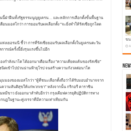
นนี้ฝ่าฝืนทั้งรัฐธรรมนูญยูเครน… และหลักการเลือกตั้งขั้นพื้นฐาน
เตือนมอสโกว่า การยอมรับผลเลือกตั้ง “จะยิ่งทำให้รัสเซียถูกโดด
ขน
่งเยอรมนี ชี้ว่า การที่รัสเซียยอมรับผลเลือกตั้งในยูเครนตะวัน
A
ารณ์ครั้งนี้ยิ่งรุนแรงขึ้นไปอีก
องกองกำลังนาโต ได้ออกมาเตือนเรื่อง “ความเคียดแค้นของรัสเซีย”
News
่นานาชนิดเข้าไปป่วนน่านฟ้ายุโรป จนสร้างความกังวลต่อนาโต
ุมมองของมอสโกว่า “ผู้ที่ชนะเลือกตั้งถือว่าได้รับมอบอำนาจจาก
วามสันติสุขให้แก่พวกเขา” หลังจากนั้น กริกอรี คาราซิน
มีขาว ยังออกมาสำทับอีกว่า กรุงเคียฟควรยุติปฏิบัติการทาง
บฏในฐานะคู่เจรจาที่มีความเท่าเทียมกัน