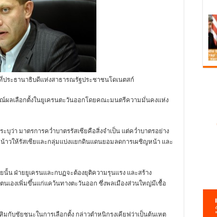
าที่ประธานาธิบดีแห่งสาธารณรัฐประชาชนโดเนตสก์
วิจารณ์ผลเลือกตั้งในยูเครนตะวันออกโดยคณะมนตรีความมั่นคงแห่ง
 ระบุว่า มาตรการคว่ำบาตรรัสเซียคือสิ่งจำเป็น แต่คว่ำบาตรอย่าง
โน้มน้าวให้รัสเซียและกลุ่มแบ่งแยกดินแดนยอมลดการเผชิญหน้า และ
้วยนั้น ฝ่ายยูเครนและกบฏจะต้องยุติความรุนแรง และสร้าง
งเพิ่มขึ้นแก่แคว้นทางตะวันออก ซึ่งพลเมืองส่วนใหญ่มีเชื้อ
เหิมกับชัยชนะในการเลือกตั้ง กล่าวตำหนิกรุงเคียฟว่าเป็นต้นเหตุ