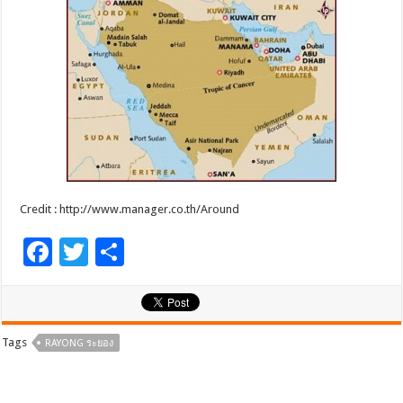
Credit : http://www.manager.co.th/Around
F
T
S
ac
wi
h
e
tt
ar
b
er
e
Tags
RAYONG ระยอง
o
o