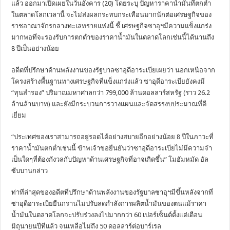
แล้ว ออกมาเปิดเผยในวันอังคาร (20) โดยระบุ ปัญหาราคาน้ำมันที่ตกต่ำ
ในตลาดโลกเวลานี้ จะไม่ส่งผลกระทบกระเทือนมากนักต่อเศรษฐกิจของ
ราชอาณาจักรกลางทะเลทรายแห่งนี้ ชี้ เศรษฐกิจซาอุฯมีความแข็งแกร่ง
มากพอที่จะรองรับการตกต่ำของราคาน้ำมันในตลาดโลกเช่นนี้ได้นานถึง
8 ปีเป็นอย่างน้อย
อดีตที่ปรึกษาด้านพลังงานของรัฐบาลซาอุดีอาระเบียเผยว่า นอกเหนือจาก
โครงสร้างพื้นฐานทางเศรษฐกิจที่แข็งแกร่งแล้ว ซาอุดีอาระเบียยังคงมี
“ทุนสำรอง” ปริมาณมหาศาลกว่า 799,000 ล้านดอลลาร์สหรัฐ (ราว 26.2
ล้านล้านบาท) และยังมีกระบวนการวางแผนและจัดสรรงบประมาณที่ดี
เยี่ยม
“ประเทศของเราสามารถอยู่รอดได้อย่างสบายอีกอย่างน้อย 8 ปีในภาวะที่
ราคาน้ำมันตกต่ำเช่นนี้ ข้าพเจ้าขอยืนยันว่าซาอุดีอาระเบียไม่มีความจำ
เป็นใดๆที่ต้องกังวลกับปัญหาด้านเศรษฐกิจที่อาจเกิดขึ้น” โมฮัมหมัด อัล
ซับบานกล่าว
ท่าทีล่าสุดของอดีตที่ปรึกษาด้านพลังงานของรัฐบาลซาอุฯมีขึ้นหลังจากที่
ซาอุดีอาระเบียยืนกรานไม่ปรับลดกำลังการผลิตน้ำมันของตนแม้ราคา
น้ำมันในตลาดโลกจะปรับร่วงลงไปมากกว่า 60 เปอร์เซ็นต์ตั้งแต่เดือน
มิถุนายนปีที่แล้ว จนเหลือไม่ถึง 50 ดอลลาร์ต่อบาร์เรล