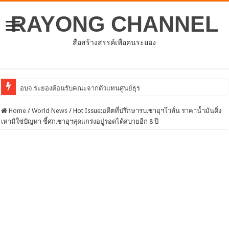
RAYONG CHANNEL
สื่อสร้างสรรค์เพื่อคนระยอง
อบจ.ระยองต้อนรับคณะจากตัวแทนศูนย์ธุรกิจจีน – อาเซียน (CABC)
Home
/
World News
/
Hot Issue:อดีตที่ปรึกษารบ.ซาอุฯโวลั่น ราคาน้ำมันดิ่ง
เหวมิใช่ปัญหา ชี้ศก.ซาอุฯสุดแกร่งอยู่รอดได้สบายอีก 8 ปี