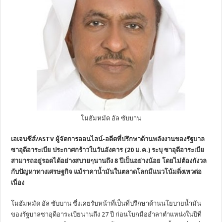
โมฮัมหมัด อัล ซับบาน
เอเจนซีส์/ASTV ผู้จัดการออนไลน์-อดีตที่ปรึกษาด้านพลังงานของรัฐบาล
ซาอุดีอาระเบีย ประกาศกร้าวในวันอังคาร (20 ม.ค.) ระบุ ซาอุดีอาระเบีย
สามารถอยู่รอดได้อย่างสบายๆนานถึง 8 ปีเป็นอย่างน้อย โดยไม่ต้องกังวล
กับปัญหาทางเศรษฐกิจ แม้ราคาน้ำมันในตลาดโลกมีแนวโน้มดิ่งเหวต่อ
เนื่อง
โมฮัมหมัด อัล ซับบาน ซึ่งเคยรับหน้าที่เป็นที่ปรึกษาด้านนโยบายน้ำมัน
ของรัฐบาลซาอุดีอาระเบียนานถึง 27 ปี ก่อนโบกมืออำลาตำแหน่งในปีที่