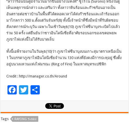
“ลาวาร้อนนั้นดูมีจำนวนมากขึ้นอย่างไม่คงที่” ซูโรโน (Surono) หนึ่งในผู้
เห็นเหตุการณ์กล่าว และเสริมว่า ทั้งลาวาหินร้อนและก๊าซร้อนอาจเป็น
อันตรายต่อชาวบ้านในพื้นที่ได้ตลอดเวลาได้ส่งก๊าซร้อนและเถ้าร้อนออก
มาไกลกว่า 500 ม.ตั้งแต่วันจันทร์(8) ทั้งนี้เจ้าหน้าที่ซึ่งมีหน้าที่รับผิดชอบ
สังเกตการณ์ระบุวัน เฉพาะในเช้าวันพุธ(10) ภูเขาไฟซีนาบุงระเบิดไปแล้ว
ร่วม 50 ครั้ง แต่ยืนยันว่าชาวอินโดนีเซียที่อาศัยรอบนอกของเขตอพยพ
ภูเขาไฟแห่งนี้ไม่ได้รับบาดเจ็บ
ทั้งนี้เอพีรายงานในวันพุธ(10)ว่า ภูเขาไฟซีนาบุงบนเกาะสุมาตราเหนือเป็น
1 ในบรรดาภูเขาไฟอินโดนีเซียจำนวน 130 แห่งที่ยังคงมีการปะทุอยู่ ซึ่งตั้ง
อยู่บนวงแหวนแห่งไฟมรณะ (Ring of Fire) ในมหาสมุทรแปซิฟิก
Credit : http://manager.co.th/Around
F
T
S
ac
wi
h
e
tt
ar
b
er
e
Tags
RAYONG ระยอง
o