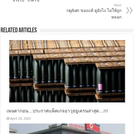
จริงไป “ไกลโข”
Next
rayban ของแท้ ดูยังไง ไม่ให้ถูก
หลอก
Related Articles
เพนตากอน…ประกาศแพ็คเกจอาวุธยูเครนล่าสุด…!!!
April 20, 2023