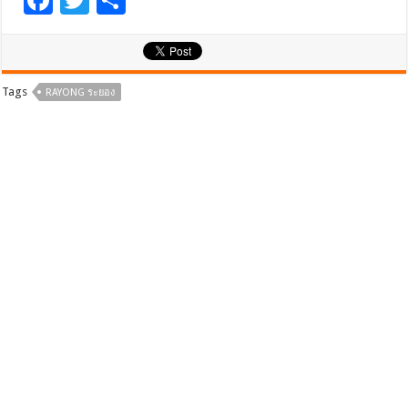
F
T
S
ac
wi
h
e
tt
ar
b
er
e
Tags
RAYONG ระยอง
o
o
k