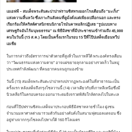
เอเอฟพี – สมเด็จพระสันตะปาปาฟรานซิสทรงออกโรงเตือนถึง “มะเร็ง”
แห่งความสิ้นหวัง ซึ่งเกาะกินสังคมที่ดูมั่งคั่งแต่เพียงเปลือกนอก และทรง
เรียกร้องให้คริสต์ศาสนิกชนนิกายโรมันคาทอลิกปฏิเสธ “รูปแบบทาง
เศรษฐกิจอันไร้มนุษยธรรม” ณ พิธีมิสซาที่มีประชาชนเข้าร่วมถึง 45,000
คนในวันนี้ (15 ส.ค.) โดยเป็นครั้งแรกในรอบ 15 ปีที่โป๊ปเสด็จเยือนทวีป
เอเชีย
ในการกล่าวถึงอัตราการฆ่าตัวตายที่สูงลิ่วในเกาหลีใต้ พระองค์ทรงเตือน
ว่า “วัฒนธรรมแห่งความตาย” อาจแผ่ขยายลุกลามอย่างรวดเร็ว ในหมู่
ประเทศกำลังพัฒนา ที่คนยากคนจนถูกมองข้าม
วันนี้ (15) สมเด็จพระสันตะปาปาทรงปรากฏพระองค์ในที่สาธารณะเป็น
ครั้งแรก หลังเสด็จถึงกรุงโซลวานนี้ (14) เวลาเดียวกับที่เกาหลีเหนือซึ่งมี
นิวเคลียร์ในครอบครอง ออกมาระดมยิงจรวดพิสัยใกล้ตกลงไปในทะเล
ก่อนที่โป๊ปฟรานซิสจะเสด็จมาประกอบพิธีมิสซาหลายชั่วโมง ฝูงชน
จำนวนมหาศาลต่างมารวมตัวกันอย่างคับคั่งในสนามฟุตบอลแดจอน ซึ่ง
อยู่ห่างจากกรุงโซลลงไปทางใต้ 160 กิโลเมตร