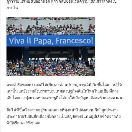
ดูร่ำรวยแต่เพียงเปลือกนอก ทว่า กลับซ่อนเร้นความโศกเศร้าลึกลงไป
ภายใน
พระดำรัสของพระองค์ไม่เพียงสะท้อนปรากฎการณ์ที่เกิดขึ้นในเกาหลีใต้
เท่านั้น แต่ยังรวมถึงบรรดาประเทศเศรษฐกิจเติบโตใหม่ในเอเชีย ที่การ
เติบโตอย่างพุ่งพรวดของเศรษฐกิจได้ก่อให้เกิดปัญหาสังคมร้ายแรงตามมา
ต้นไม้ที่ขึ้นเรียงรายอยู่ริมถนนสายที่มุ่งหน้าไปยังสนามกีฬาถูกประดับ
ประดาด้วยริบบินสีเหลือง ซึ่งกลายเป็นสัญลักษณ์แทนผู้ที่เสียชีวิตจากภัย
พิบัติเรือเฟอร์รีเซวอล