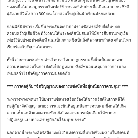
ในหมู่ประชาชนที่เข้าร่วมพิธีกัน มี 38 คนเป็นผู้รอดชีวิต และญาติพี่น้อง
ของเหยื่อโศกนาฏกรรมเรือเฟอร์รี “เซวอล” อับปางเมื่อเดือนเมษายน ซึ่งมี
ผู้สังเวยชีวิตไปราว 300 คน โดยส่วนใหญ่เป็นนักเรียนมัธยมปลาย
ก่อนพิธีมิสซาจะเริ่มขึ้น พระสันตะปาปาฟรานซิสทรงมีรับสั่งสั้นๆ ต่อ
ครอบครัวผู้เสียชีวิต ที่วิงวอนให้พระองค์สนับสนุนให้มีการสืบสวนเหตุเรือ
เฟอร์รีอับปางอย่างเต็มที่ และเป็นกลาง ซึ่งเป็นสิ่งที่พวกเขากำลังเคลื่อนไหว
เรียกร้องกับรัฐบาลโสมขาว
ทั้งนี้ สาธารณชนต่างกล่าวโทษว่าโศกนาฏกรรมครั้งนั้นเป็นผลมาจาก
ความหละหลวมในการบังคังใช้กฎหมาย ซึ่งมีชนวนเหตุมาจากการมอง
เห็นผลกำไรสำคัญกว่าความปลอดภัย
*** การต่อสู้กับ “จิตวิญญาณของการแข่งขันที่อยู่เหนือการควบคุม” ***
ระหว่างทรงเทศนา โป๊ปฟรานซิสทรงเรียกร้องให้ชาวคริสต์ในเกาหลีใต้
ต่อสู้กับ “จิตวิญญาณของการแข่งขันที่อยู่เหนือการควบคุม ซึ่งก่อให้เกิด
ความเห็นแก่ตัวและความขัดแย้ง” ตลอดจนกระตุ้นเตือนให้พวกเขา
“ปฏิเสธรูปแบบทางเศรษฐกิจอันไร้มนุษยธรรม”
นอกจากนี้ พระองค์ตรัสถึง “มะเร็ง” แห่งความสิ้นหวังซึ่งแผ่ซ่านในสังคมที่