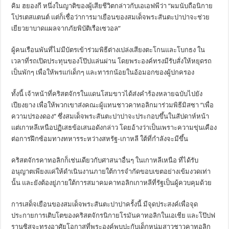
คิม ฮยองกี หนึ่งในญาติของผู้เสียชีวิตกล่าวกับเอเอฟพีว่า “ผมนับถือนิกาย
โปรเตสแตนต์ แต่ก็เชื่อว่าการมาเยือนของสมเด็จพระสันตะปาปาจะช่วย
เยียวยาบาดแผลจากภัยพิบัติเรือเซวอล”
ผู้คนเรือนพันที่ไม่มีบัตรเข้าร่วมพิธีต่างเปล่งเสียงตะโกนและโบกธง ใน
เวลาที่รถเปิดประทุนของโป๊ปแล่นผ่าน โดยพระองค์ทรงมีรับสั่งให้หยุดรถ
เป็นพักๆ เพื่อให้พรแก่เด็กๆ และทารกน้อยในอ้อมอกของผู้ปกครอง
ทั้งนี้ เจ้าหน้าที่คริสตจักรในแดนโสมขาวได้ส่งคำร้องหลายฉบับไปยัง
เปียงยาง เพื่อให้พวกเขาส่งคณะผู้แทนชาวคาทอลิกมาร่วมพิธีมิสซา “เพื่อ
ความปรองดอง” ซึ่งสมเด็จพระสันตะปาปาจะประกอบขึ้นในสัปดาห์หน้า
แต่เกาหลีเหนือปฏิเสธข้อเสนอดังกล่าว โดยอ้างว่าเป็นเพราะความขุ่นเคือง
ต่อการฝึกซ้อมทางทหารระหว่างสหรัฐ-เกาหลี ใต้ที่กำลังจะมีขึ้น
คริสตจักรคาทอลิกก็เช่นเดียวกับศาสนาอื่นๆ ในเกาหลีเหนือ ที่ได้รับ
อนุญาตเพียงแค่ให้ดำเนินงานภายใต้การจำกัดขอบเขตอย่างเข้มงวดเท่า
นั้น และยังต้องยู่ภายใต้การสมาคมคาทอลิกเกาหลีที่รัฐเป็นผู้ควบคุมด้วย
การเสด็จเยือนของสมเด็จพระสันตะปาปาครั้งนี้ มีจุดประสงค์เพื่อจุด
ประกายการเติบโตของคริสตจักรนิกายโรมันคาทอลิกในเอเชีย และโป๊ปฟ
รานซิสจะทรงอาศัยโอกาสที่พระองค์พบปะกับเด็กหนุ่มสาวชาวคาทอลิก