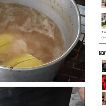
ขน
A
News