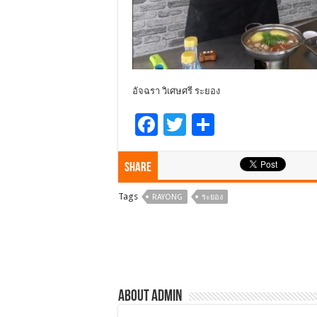
อัจฉรา วิเศษศรี ระยอง
F
T
S
ac
wi
h
e
tt
ar
Share
b
er
e
Tags
RAYONG
ระยอง
o
o
k
About admin