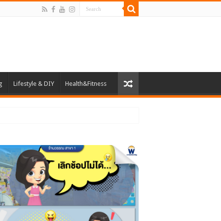
g
Lifestyle & DIY
Health&Fitness