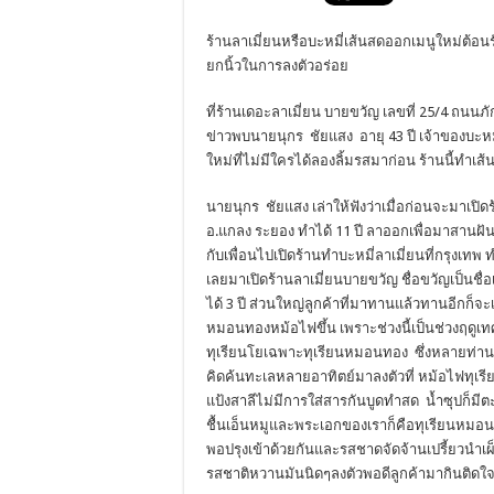
ร้านลาเมี่ยนหรือบะหมี่เส้นสดออกเมนูใหม่ต้
ยกนิ้วในการลงตัวอร่อย
ที่ร้านเดอะลาเมี่ยน บายขวัญ เลขที่ 25/4 ถนนภัก
ข่าวพบนายนุกร ชัยแสง อายุ 43 ปี เจ้าของบะหมี
ใหม่ที่ไม่มีใครได้ลองลิ้มรสมาก่อน ร้านนี้ทำเส้
นายนุกร ชัยแสง เล่าให้ฟังว่าเมื่อก่อนจะมาเปิด
อ.แกลง ระยอง ทำได้ 11 ปี ลาออกเพื่อมาสานฝ
กับเพื่อนไปเปิดร้านทำบะหมี่ลาเมี่ยนที่กรุงเทพ ท
เลยมาเปิดร้านลาเมี่ยนบายขวัญ ชื่อขวัญเป็นชื่อ
ได้ 3 ปี ส่วนใหญ่ลูกค้าที่มาทานแล้วทานอีกก็จะเ
หมอนทองหม้อไฟขึ้น เพราะช่วงนี้เป็นช่วงฤดูเท
ทุเรียนโยเฉพาะทุเรียนหมอนทอง ซึ่งหลายท่า
คิดค้นทะเลหลายอาทิตย์มาลงตัวที่ หม้อไฟทุเ
แป้งสาลีไม่มีการใส่สารกันบูดทำสด น้ำซุปก็มีต
ชื้นเอ็นหมูและพระเอกของเราก็คือทุเรียนหมอนท
พอปรุงเข้าด้วยกันและรสชาดจัดจ้านเปรี้ยวนำเผ็ด
รสชาติหวานมันนิดๆลงตัวพอดีลูกค้ามากินติดใจ