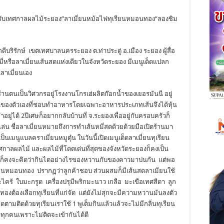
อนรับเทศกาลผลไม้ระยอง”ลาเมี่ยนหม้อไฟทุเรียนหมอนทอง”ลองชิม
ดีบริรักษ์ เขตเทศบาลนครระยอง ต.ท่าประดู่ อ.เมือง ระยอง ผู้สื่อ
่หรือลาเมี่ยนเส้นสดแห่งเดียวในจังหวัดระยอง มีเมนูเด็ดแปลก
นลาเมี่ยนเอง
ร้านตนเป็นวิศวกรอยู่โรงงานโกรเฮ่ผลิตก๊อกน้ำของเยอรมันนี อยู่
ันของตัวเองที่ชอบทำอาหารโดยเฉพาะอาหารประเภทเส้นจึงได้หุ้น
ำอยู่ได้ 2ปีเศษก็อยากกลับบ้านที่ จ.ระยองเพื่ออยู่กับครอบครัวก็
เล่น ชื่อลาเมี่ยนหมายถึงการทำเส้นหมี่สดด้วยด้วยมือเปิดร้านมา
ป็นเมนูแบลคราเมี่ยนหมูตุ๋น ในวันนี้เปิดเมนูเด็ดลาเมี่ยนทุเรียน
ศกาลผลไม้ และผลไม้ที่โดดเด่นที่สุดของจังหวัดระยองก็คงเป็น
นก็คงจะคิดว่ากินไดอย่างไรของหวานกับของคาวมาปนกัน แต่พอ
รียนหมอนทอง ปรากฏว่าลูกค้าชอบ ส่วนผสมก็มีเส้นสดลาเมียนใช้
ะไคร้ ใบมะกรูด เครื่องปรุมีพริกมะนาว เกลือ มะเขือเทศสีดา ลูก
องต้องเลือกทุเรียนที่แก่จัด แต่ยังไม่สุกจะมีความหวานมันลงตัว
ตามติดด้วยทุเรียนเราใช้ 1 พูเต็มกินแล้วแล้วจะไม่มีกลิ่นทุเรียน
ทุกคนเพราะไม่ติดจะเข้ากันได้ดี