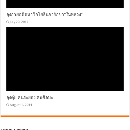
ลุงกายอดีตนาวิกโยธินอารักขา”ในหลวง”
July 20, 2017
ลุงตุ๋ย ฅนระยอง ฅนศิลปะ
August 4, 2014