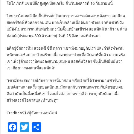
โดโกเร็ตส์ แชมป์ลีกสูงสุด บัลแกเรีย คืนวันอังคารที่ 16 กันยายนนี้
โดย บาโลเตลลี ถือเป็นตัวหลักในแนวรุกของ “หงส์แดง” หลังจาก แดเนียล
สเตอร์ริดจ์ หัวหอกจอมเต้น บาดเจ็บกล้ามเนื้อต้นขา ช่วงเบรกทีมชาติ ถึง
แม้ยังไม่สามารถเค้นฟอร์มเก่ง นับตั้งแต่ย้ายเข้ารัง แอนฟิลด์ ค่าตัว 16 ล้าน
ปอนด์ (ประมาณ 800 ล้านบาท) วันที่ 25 สิงหาคมที่ผ่านมา
อดีตผู้จัดการทีม สวอนซี ซิตี กล่าว “เขาเพิ่งมาอยู่กับเรา และกำลังทำงาน
หนักขณะซ้อม เขาโชคร้าย เนื่องจากเขาป่วยเมื่อสัปดาห์ที่แล้ว ความจริง
เขาเพิ่งรู้ตัวเองว่าฟิตพอลงสนามเกมพบ แอสตันวิลลา ซึ่งเป็นสิ่งยืนยันว่า
เขาต้องการลงเล่นที่แอนฟิลด์”
“เขามีประสบการณ์กับรายการนี้มาก่อน หรือเรียกได้ว่าเขาผ่านทัวร์นา
เมนต์มาหลายครั้ง สุดยอดนักเตะมักสนุกกับการแบกความรับผิดชอบ ผม
คิดว่ามันเป็นสิ่งหนึ่งที่เขาใจจดใจจ่อ เขาทราบดีว่า เขาถูกดึงตัวมาเพื่อ
สร้างสรรค์โอกาสและทำประตู”
Credit : ASTVผู้จัดการออนไลน์
F
T
S