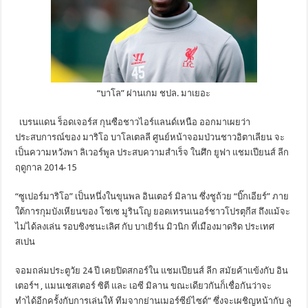
“บาโล” ผ่านเกม ชปล. มาเยอะ
เบรนแดน ร็อดเจอร์ส กุนซือชาวไอร์แลนด์เหนือ ออกมาเผยว่า
ประสบการณ์ของ มาริโอ บาโลเตลลี ศูนย์หน้าจอมป่วนชาวอิตาเลียน จะ
เป็นความหวังพา ลิเวอร์พูล ประสบความสำเร็จ ในศึก ยูฟา แชมเปียนส์ ลีก
ฤดูกาล 2014-15
“ซูเปอร์มาริโอ” เป็นหนึ่งในขุนพล อินเตอร์ มิลาน ซึ่งชูถ้วย “บิ๊กเอียร์” ภาย
ใต้การกุมบังเหียนของ โชเซ มูรินโญ ยอดเทรนเนอร์ชาวโปรตุกีส ถึงแม้จะ
ไม่ได้ลงเล่น รอบชิงชนะเลิศ กับ บาเยิร์น มิวนิก ที่เมืองมาดริด ประเทศ
สเปน
จอมถล่มประตูวัย 24 ปี เคยปิดสกอร์ใน แชมเปียนส์ ลีก สมัยค้าแข้งกับ อิน
เตอร์ฯ , แมนเชสเตอร์ ซิตี และ เอซี มิลาน ขณะเดียวกันก็เชื่อกันว่าจะ
ทำได้อีกครั้งกับการเล่นให้ ทีมจากย่านเมอร์ซีย์ไซด์” ซึ่งจะเผชิญหน้ากับ ลู