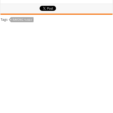
ac
wi
h
e
tt
ar
b
er
e
Tags
RAYONG ระยอง
o
o
k