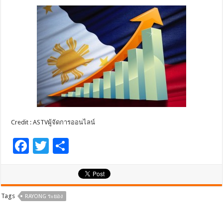
Credit : ASTVผู้จัดการออนไลน์
F
T
S
ac
wi
h
e
tt
ar
b
er
e
Tags
RAYONG ระยอง
o