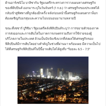
ด้านอาร์เซนิโอ บาลิซากัน รัฐมนตรีกระทรวงการวางแผนทางเศรษฐกิจ
ของฟิลิปปินส์ ออกมาระบุในวันจันทร์ (1 ก.ย.) ว่า เศรษฐกิจของประเทศได้
กลับเข้าสู่ทิศทางที่ถูกต้องอีกครั้ง หลังก่อนหน้านี้เศรษฐกิจแดนตากาล็อก
ต้องเผชิญกับมรสุมและความไม่แน่นอนมานานหลายปี
ขณะที่เซซาร์ ปูริซิมา รัฐมนตรีคลังฟิลิปปินส์ระบุว่า การขยายตัวของภาค
การส่งออกและการเติบโตในภาคการเกษตรรวมถึงการใช้จ่ายของผู้
บริโภคภายในประเทศ ล้วนเป็นปัจจัยเชิงบวกที่ส่งผลให้เศรษฐกิจของ
ฟิลิปปินส์มีการเติบโตอย่างสำคัญในช่วงที่ผ่านมา พร้อมเผย มีความเป็นไป
ได้ที่เศรษฐกิจฟิลิปปินส์ในปีนี้อาจเติบโตได้สูงถึง “ร้อยละ 6.5 – 7.5”