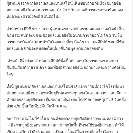
ผู้แทนเจรจาจากอิสราเอลและปาเลสไตน์ เห็นชอบร่วมกันที่จะขยายข้อ
ตกลงหยุดยิงในฉนวนกาซาออกไปอีก 5 วัน ขณะที่การเจรจาหาข้อตกลง
หยุดระยะยาวยังคงดำเนินต่อไป…
สำนักข่าว บีบีซี รายงานว่า ผู้แทนเจรจาจากอิสราเอลและปาเลสไตน์ เห็น
ชอบร่วมกันที่จะขยายข้อตกลงหยุดยิงในฉนวนกาซาออกไปอีก 5 วัน ใน
การเจรจาโดยไม่พบหน้ากันโดยตรง ที่กรุงไคโร ประเทศอียิปต์ ขณะที่ข้อ
ตกลงหยุด 3 วันจะหมดลงในเที่ยงคืนวันพุธ ตามเวลาท้องถิ่น
เจ้าหน้าที่ฝั่งปาเลสไตน์และอียิปต์ซึ่งเป็นตัวกลางในการเจรจา ออกมา
ยืนยันเรื่องดังกล่าวแล้ว ขณะที่ฝั่งอิสราเอลยังไม่ออกมาแสดงความคิดเห็น
ใดๆ
ทั้งนี้ ผู้แทนจากอิสราเอลและปาเลสไตน์กำลังเจรจากันที่กรุงไคโร เพื่อหา
ข้อตกลงหยุดยิงระยะยาวเพื่อยุติเหตุความรุนแรงในฉนวนกาซา และมีการ
ทำข้อตกลงหยุดยิงระยะสั้นออกมาเป็นระยะ โดยข้อตกลงหยุดยิง 3 วันครั้ง
ล่าสุดเริ่มขึ้นเมื่อเที่ยงคืนวันที่ 10 ส.ค.
อย่างไรก็ตาม ไม่กี่ชั่วโมงก่อนที่ข้อตกลงหยุดยิงดังกล่าวจะหมดลง มีราว
ว่ามีจรวดถูกยิงออกจากฉนวนกาซาตกใส่พื้นที่ทางใต้ของอิสราเอล ทำให้
เกิดความวิตกว่าอิสราเอลอาจเปิดฉากโจมตีในกาซาอีกครั้ง เนื่องจาก