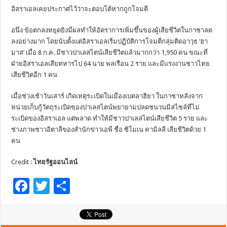
อิสราเอลเคยประกาศไว้ว่าจะตอบโต้หากถูกโจมตี
อนึ่ง ข้อตกลงหยุดยิงมีผลทำให้อัตราการเพิ่มขึ้นของผู้เสียชีวิตในกาซาลด
ลงอย่างมาก โดยนับตั้งแต่อิสราเอลเริ่มปฏิบัติการโจมตีกลุ่มติดอาวุธ ‘ฮา
มาส’ เมื่อ 8 ก.ค. มีชาวปาเลสไตน์เสียชีวิตแล้วมากกว่า 1,950 คน ขณะที่
ฝ่ายอิสราเอลเสียทหารไป 64 นาย พลเรือน 2 ราย และมีแรงงานชาวไทย
เสียชีวิตอีก 1 คน
เมื่อช่วงเช้าวันเสาร์ เกิดเหตุระเบิดในเมืองเบตลาฮิยา ในกาซาหลังจาก
หน่วยเก็บกู้วัตถุระเบิดของปาเลสไตน์พยายามปลดชนวนมิสไซล์ที่ไม่
ระเบิดของอิสราเอล แต่พลาด ทำให้มีชาวปาเลสไตน์เสียชีวิต 5 ราย และ
ช่างภาพชาวอิตาลีของสำนักข่าวเอพี ชื่อ ซิโมเน คามิลลี เสียชีวิตด้วย 1
คน
Credit :
ไทยรัฐออนไลน์
F
T
S
ac
wi
h
e
tt
ar