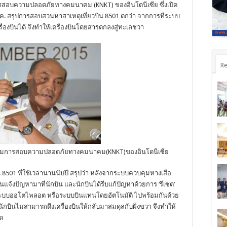
อบความปลอดภัยทางคมนาคม (KNKT) ของอินโดนีเซีย ซึ่งเปิด
 ธ.ค. สรุปการสอบสวนหาสาเหตุเที่ยวบิน 8501 ตกว่า จากการที่ระบบ
่องบินได้ จึงทำให้เครื่องบินโดยสารตกลงสู่ทะเลชวา
Re
รมการสอบความปลอดภัยทางคมนาคม(KNKT)ของอินโดนีเซีย
01 ที่ใช้เวลานานนับปี สรุปว่า หลังจากระบบควบคุมหางเสือ
ตือนแจ้งปัญหามาที่นักบิน และนักบินได้รีบแก้ปัญหาด้วยการ ‘รีเซต’
ิดระบบออโตไพลอต หรือระบบบินแทนโดยอัตโนมัติ ไปพร้อมกันด้วย
่นักบินไม่สามารถดึงเครื่องบินให้กลับมาสมดุลกับฝั่งขวา จึงทำให้
ุด