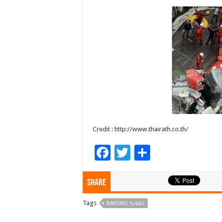
Credit : http://www.thairath.co.th/
F
T
S
ac
wi
h
e
tt
ar
Share
b
er
e
Tags
RAYONG ระยอง
o