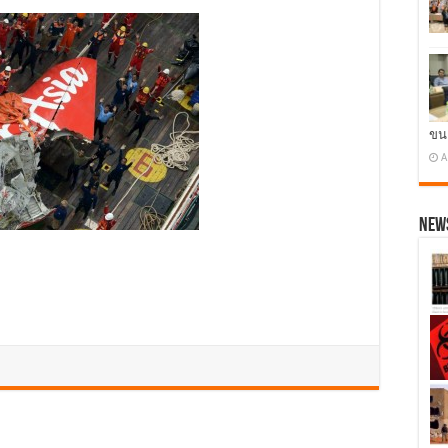
ขน
A
News