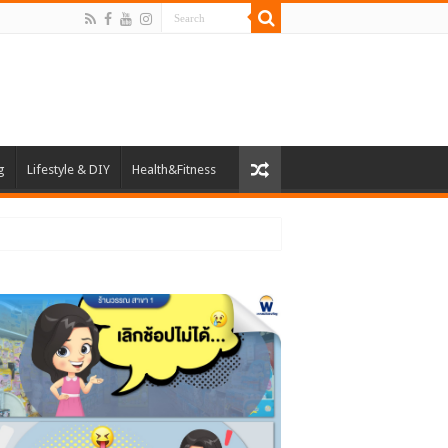
g
Lifestyle & DIY
Health&Fitness