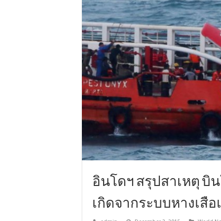
อินโดฯ สรุปสาเหตุ บ
เกิดจากระบบหางเสือเค