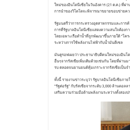
ใหม่ของอินโดนีเซียในวันอังคาร (21 ต.ค.) ที่ผ
การนำของวิโดโดจะพิจารณาขยายขอบข่ายควา
รัฐมนตรีว่าการกระทรวงอุตสาหกรรมและการค้าของ
การที่รัฐบาลอินโดนีเซียแสดงความสนใจต้องการ
โดยเฉพาะเรือดำน้ำที่ถูกพัฒนาขึ้นภายใต้ “โครง
ระหว่างการใช้พลังงานไฟฟ้ากับน้ำมันดีเซล
มันตูรอฟเผยว่า ประธานาธิบดีคนใหม่ของอินโ
อื่นๆจากรัสเซียเพิ่มเติมด้วยเช่นกัน โดยที่ผ่านม
รบ ตลอดจนยานยนต์หุ้มเกราะจากรัสเซียเป็น
ทั้งนี้ รายงานข่าวระบุว่า รัฐบาลอินโดนีเซียภ
“รัฐต่อรัฐ” กับรัสเซียจากระดับ 3,000 ล้านดอลล
เสริมความร่วมมือด้านพลังงานระหว่างทั้งสอง