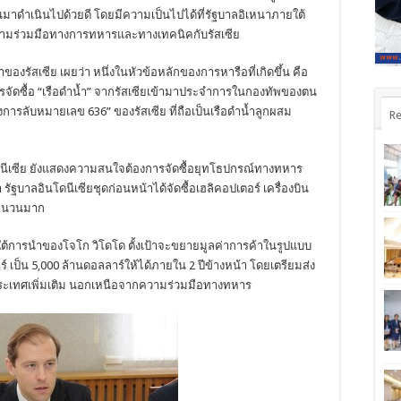
่านมาดำเนินไปด้วยดี โดยมีความเป็นไปได้ที่รัฐบาลอิเหนาภายใต้
มร่วมมือทางการทหารและทางเทคนิคกับรัสเซีย
รัสเซีย เผยว่า หนึ่งในหัวข้อหลักของการหารือที่เกิดขึ้น คือ
จัดซื้อ “เรือดำน้ำ” จากรัสเซียเข้ามาประจำการในกองทัพของตน
การลับหมายเลข 636” ของรัสเซีย ที่ถือเป็นเรือดำน้ำลูกผสม
Re
ดนีเซีย ยังแสดงความสนใจต้องการจัดซื้อยุทโธปกรณ์ทางทหาร
า รัฐบาลอินโดนีเซียชุดก่อนหน้าได้จัดซื้อเฮลิคอปเตอร์ เครื่องบิน
จำนวนมาก
ายใต้การนำของโจโก วิโดโด ตั้งเป้าจะขยายมูลค่าการค้าในรูปแบบ
าร์ เป็น 5,000 ล้านดอลลาร์ให้ได้ภายใน 2 ปีข้างหน้า โดยเตรียมส่ง
ประเทศเพิ่มเติม นอกเหนือจากความร่วมมือทางทหาร