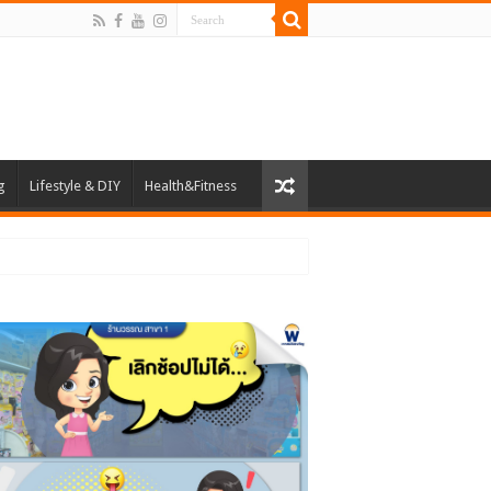
g
Lifestyle & DIY
Health&Fitness