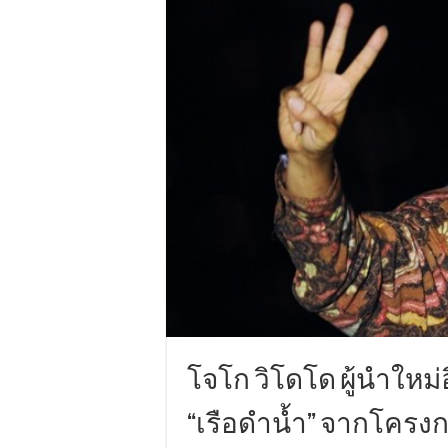
โจโก วิโดโด ผู้นำใหม่
“เรือดำน้ำ” จากโครงก