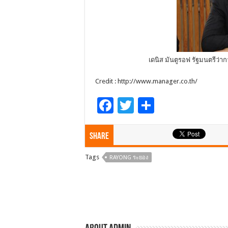
เดนิส มันตูรอฟ รัฐมนตรีว
Credit : http://www.manager.co.th/
F
T
S
ac
wi
h
e
tt
ar
Share
b
er
e
Tags
RAYONG ระยอง
o
o
k