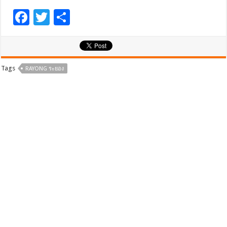
F
T
S
ac
wi
h
e
tt
ar
b
er
e
Tags
RAYONG ระยอง
o
o
k