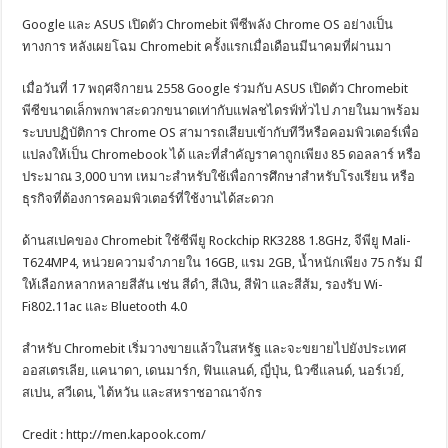
Google และ ASUS เปิดตัว Chromebit พีซีพลัง Chrome OS อย่างเป็น
ทางการ หลังเผยโฉม Chromebit ครั้งแรกเมื่อเดือนมีนาคมที่ผ่านมา
เมื่อวันที่ 17 พฤศจิกายน 2558 Google ร่วมกับ ASUS เปิดตัว Chromebit
พีซีขนาดเล็กพกพาสะดวกขนาดเท่ากับแฟลชไดรฟ์ทั่วไป ภายในมาพร้อม
ระบบปฏิบัติการ Chrome OS สามารถเสียบเข้ากับทีวีหรือคอมพิวเตอร์เพื่อ
แปลงให้เป็น Chromebook ได้ และที่สำคัญราคาถูกเพียง 85 ดอลลาร์ หรือ
ประมาณ 3,000 บาท เหมาะสำหรับใช้เพื่อการศึกษาสำหรับโรงเรียน หรือ
ธุรกิจที่ต้องการคอมพิวเตอร์ที่ใช้งานได้สะดวก
ด้านสเปคของ Chromebit ใช้ซีพียู Rockchip RK3288 1.8GHz, จีพียู Mali-
T624MP4, หน่วยความจำภายใน 16GB, แรม 2GB, น้ำหนักเพียง 75 กรัม มี
ให้เลือกหลากหลายสีสัน เช่น สีดำ, สีเงิน, สีฟ้า และสีส้ม, รองรับ Wi-
Fi802.11ac และ Bluetooth 4.0
สำหรับ Chromebit เริ่มวางขายแล้วในสหรัฐ และจะขยายไปยังประเทศ
ออสเตรเลีย, แคนาดา, เดนมาร์ก, ฟินแลนด์, ญี่ปุ่น, นิวซีแลนด์, นอร์เวย์,
สเปน, สวีเดน, ไต้หวัน และสหราชอาณาจักร
Credit : http://men.kapook.com/