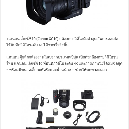
แคนอน เอ็กซ์ซี10 (Canon XC10) กล้องถ่ายวิดีโอตัวล่าสุด อัพเกรดสเปค
ให้บันทึกวิดีโอระดับ 4K ได้รวดเร็วยิ่งขึ้น
แคนอน ผู้ผลิตกล้องรายใหญ่จากประเทศญี่ปุ่น เปิดตัวกล้องถ่ายวิดีโอรุ่น
ใหม่ แคนอน เอ็กซ์ซี10 ที่บันทึกวิดีโอระดับ 4K และถ่ายภาพนิ่งได้คมชัดสุด
ๆ พร้อมมีขนาดเล็กกะทัดรัดและน้ำหนักเบา ช่วยให้พกพาสะดวก