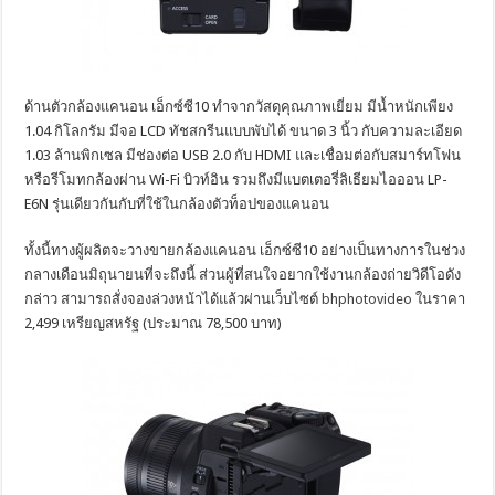
ด้านตัวกล้องแคนอน เอ็กซ์ซี10 ทำจากวัสดุคุณภาพเยี่ยม มีน้ำหนักเพียง
1.04 กิโลกรัม มีจอ LCD ทัชสกรีนแบบพับได้ ขนาด 3 นิ้ว กับความละเอียด
1.03 ล้านพิกเซล มีช่องต่อ USB 2.0 กับ HDMI และเชื่อมต่อกับสมาร์ทโฟน
หรือรีโมทกล้องผ่าน Wi-Fi บิวท์อิน รวมถึงมีแบตเตอรี่ลิเธียมไอออน LP-
E6N รุ่นเดียวกันกับที่ใช้ในกล้องตัวท็อปของแคนอน
ทั้งนี้ทางผู้ผลิตจะวางขายกล้องแคนอน เอ็กซ์ซี10 อย่างเป็นทางการในช่วง
กลางเดือนมิถุนายนที่จะถึงนี้ ส่วนผู้ที่สนใจอยากใช้งานกล้องถ่ายวิดีโอดัง
กล่าว สามารถสั่งจองล่วงหน้าได้แล้วผ่านเว็บไซต์
bhphotovideo
ในราคา
2,499 เหรียญสหรัฐ (ประมาณ 78,500 บาท)