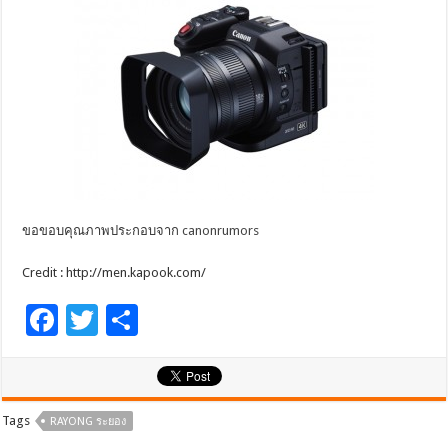
ขอขอบคุณภาพประกอบจาก
canonrumors
Credit : http://men.kapook.com/
F
T
S
ac
wi
h
e
tt
ar
b
er
e
Tags
RAYONG ระยอง