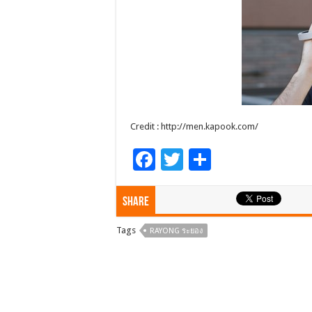
Credit : http://men.kapook.com/
F
T
S
ac
wi
h
e
tt
ar
Share
b
er
e
Tags
RAYONG ระยอง
o
o
k