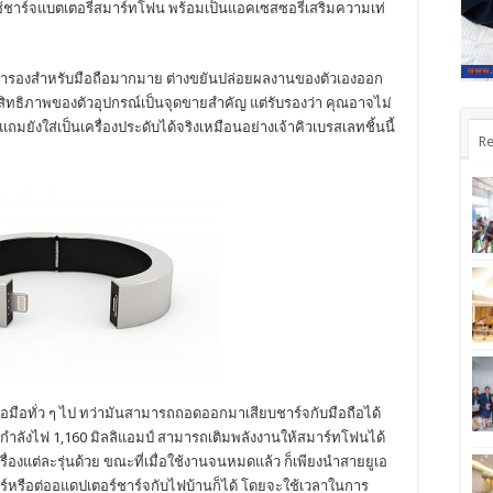
ช้ชาร์จแบตเตอรี่สมาร์ทโฟน พร้อมเป็นแอคเซสซอรี่เสริมความเท่
อรี่สำรองสำหรับมือถือมากมาย ต่างขยันปล่อยผลงานของตัวเองออก
สิทธิภาพของตัวอุปกรณ์เป็นจุดขายสำคัญ แต่รับรองว่า คุณอาจไม่
แถมยังใส่เป็นเครื่องประดับได้จริงเหมือนอย่างเจ้าคิวเบรสเลทชิ้นนี้
Re
อทั่ว ๆ ไป ทว่ามันสามารถถอดออกมาเสียบชาร์จกับมือถือได้
บกำลังไฟ 1,160 มิลลิแอมป์ สามารถเติมพลังงานให้สมาร์ทโฟนได้
ตัวเครื่องแต่ละรุ่นด้วย ขณะที่เมื่อใช้งานจนหมดแล้ว ก็เพียงนำสายยูเอ
ร์หรือต่ออแดปเตอร์ชาร์จกับไฟบ้านก็ได้ โดยจะใช้เวลาในการ