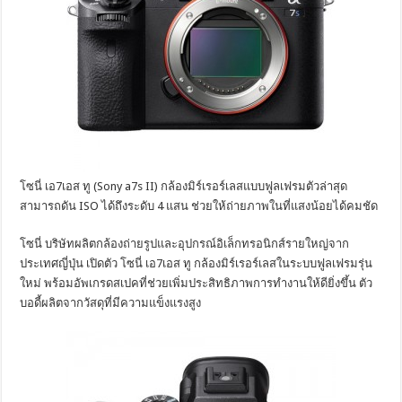
โซนี่ เอ7เอส ทู (Sony a7s II) กล้องมิร์เรอร์เลสแบบฟูลเฟรมตัวล่าสุด
สามารถดัน ISO ได้ถึงระดับ 4 แสน ช่วยให้ถ่ายภาพในที่แสงน้อยได้คมชัด
โซนี่ บริษัทผลิตกล้องถ่ายรูปและอุปกรณ์อิเล็กทรอนิกส์รายใหญ่จาก
ประเทศญี่ปุ่น เปิดตัว โซนี่ เอ7เอส ทู กล้องมิร์เรอร์เลสในระบบฟูลเฟรมรุ่น
ใหม่ พร้อมอัพเกรดสเปคที่ช่วยเพิ่มประสิทธิภาพการทำงานให้ดียิ่งขึ้น ตัว
บอดี้ผลิตจากวัสดุที่มีความแข็งแรงสูง