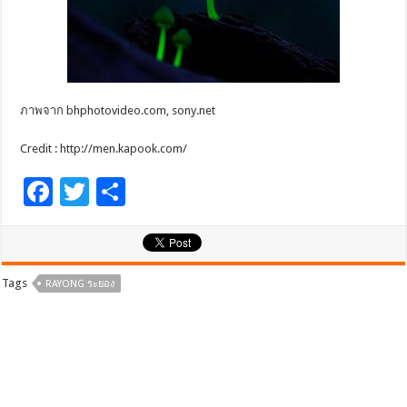
ภาพจาก bhphotovideo.com, sony.net
Credit : http://men.kapook.com/
F
T
S
ac
wi
h
e
tt
ar
b
er
e
Tags
RAYONG ระยอง
o
o
k