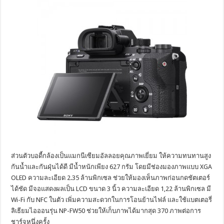
ส่วนตัวบอดี้กล้องเป็นแมกนีเซียมอัลลอยคุณภาพเยี่ยม ให้ความทนทานสูง
กันน้ำและกันฝุ่นได้ดี มีน้ำหนักเพียง 627 กรัม โดยมีช่องมองภาพแบบ XGA
OLED ความละเอียด 2.35 ล้านพิกเซล ช่วยให้มองเห็นภาพก่อนกดชัตเตอร์
ได้ชัด มีจอแสดงผลเป็น LCD ขนาด 3 นิ้ว ความละเอียด 1,22 ล้านพิกเซล มี
Wi-Fi กับ NFC ในตัว เพิ่มความสะดวกในการโอนย้านไฟล์ และใช้แบตเตอรี่
ลิเธียมไอออนรุ่น NP-FW50 ช่วยให้เก็บภาพได้มากสุด 370 ภาพต่อการ
ชาร์จหนึ่งครั้ง