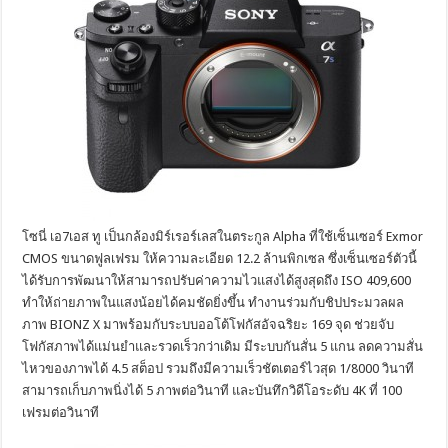
โซนี่ เอ7เอส ทู เป็นกล้องมิร์เรอร์เลสในตระกูล Alpha ที่ใช้เซ็นเซอร์ Exmor
CMOS ขนาดฟูลเฟรม ให้ความละเอียด 12.2 ล้านพิกเซล ซึ่งเซ็นเซอร์ตัวนี้
ได้รับการพัฒนาให้สามารถปรับค่าความไวแสงได้สูงสุดถึง ISO 409,600
ทำให้ถ่ายภาพในแสงน้อยได้คมชัดยิ่งขึ้น ทำงานร่วมกับชิปประมวลผล
ภาพ BIONZ X มาพร้อมกับระบบออโต้โฟกัสอัจฉริยะ 169 จุด ช่วยจับ
โฟกัสภาพได้แม่นยำและรวดเร็วกว่าเดิม มีระบบกันสั่น 5 แกน ลดความสั่น
ไหวของภาพได้ 4.5 สต็อป รวมถึงมีความเร็วชัตเตอร์ไวสุด 1/8000 วินาที
สามารถเก็บภาพนิ่งได้ 5 ภาพต่อวินาที และบันทึกวิดีโอระดับ 4K ที่ 100
เฟรมต่อวินาที