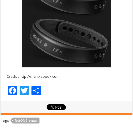
Credit : http://men.kapook.com
F
T
S
ac
wi
h
e
tt
ar
b
er
e
Tags
RAYONG ระยอง
o