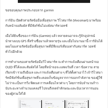
ขอขอบคุณภาพประกอบจาก
garmin
การ์มิน เปิดตัวสายรัดข้อมือเพื่อสุขภาพ วิโวสมาร์ท (Vivosmart) มาพร้อม
กับหน้าจอสัมผัส ที่มีฟังก์ชั่นไม่แพ้สมาร์ทวอทช์
เมื่อได้ยินชื่อของ การ์มิน (Garmin) แล้ว หลายคนอาจจะรู้จักอุปกรณ์
นำทางแบบ GPS ที่สร้างชื่อมาแล้วหลายรุ่น และเมื่อไม่นานมานี้ การ์มินได้
เผยโฉมสายรัดข้อมือเพื่อสุขภาพที่มีฟีเจอร์เทียบเท่ากับสมาร์ท วอทช์
ทั่วไปอีกด้วย
การทำงานของสายรัดข้อมือวิโวสมาร์ท จะทำการแจ้งเตือนผ่านหน้าจอ
OLED ที่โค้งและสัมผัสได้ โดยที่หน้าจอจะแสดงวันที่ เวลา ข้อความ สาย
เรียกเข้า รวมถึงอีเมล และการแจ้งเตือนต่าง ๆ ที่ได้ตั้งค่าเอาไว้ เจ้าวิโวสมา
ร์ทมีฟังก์ชั่นเพื่อสุขภาพที่จะคอยเก็บข้อมูลจากการออกกำลังกาย ของผู้ใช้
ไม่ว่าจะเป็นการวิ่ง ฟิตเนส การเคลื่อนไหวต่าง ๆ โดยการนับจำนวนก้าว
นับระยะทางจำนวนแคลอรี่ ไปจนถึงจดจำลักษณะและนับเวลาการนอน
ของผู้สวมใส่ได้