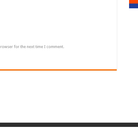
browser for the next time I comment.
ed by
moreCREATIVE Co., Ltd.
| Designed by
Suporn