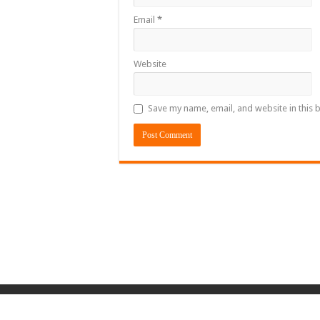
Email
*
Website
Save my name, email, and website in this 
© Copyright 2013, All Rights Reserved. | Power