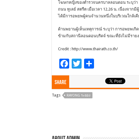
โฆษกหญิงของตำรวจนครบาลลอนดอน ระบุว่า ต
ถนน ทูเลย์ สตรีต เมื่อเวลา 12.26 น. เนื่องจากมีผู
ได้มีการอพยพผู้คนจำนวนหนึ่งในบริเวณใกล้เคียง
ด้านพยานผู้เห็นเหตุการณ์ ระบุว่า การอพยพเกิดขึ้
ข้ามกับสถานีลอนดอนบริดจ์ ขณะที่ยังไม่มีรายงา
Credit : http://www.thairath.co.th/
F
T
S
ac
wi
h
e
tt
ar
Share
b
er
e
Tags
RAYONG ระยอง
o
o
k