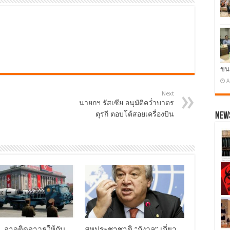
ขน
A
Next
นายกฯ รัสเซีย อนุมัติคว่ำบาตร
ตุรกี ตอบโต้สอยเครื่องบิน
News
ย…อาจติดอาวุธให้กับ
สหประชาชาติ “กังวล” เกี่ยว