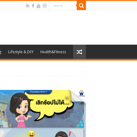
g
Lifestyle & DIY
Health&Fitness