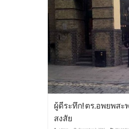
ผู้ดีระทึก! ตร.อพยพส
สงสัย