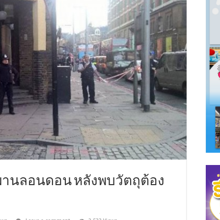
ะพานลอนดอน หลังพบวัตถุต้อง